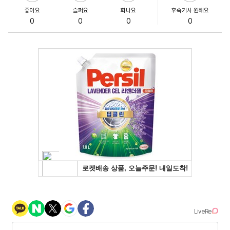
좋아요
슬퍼요
화나요
후속기사 원해요
0
0
0
0