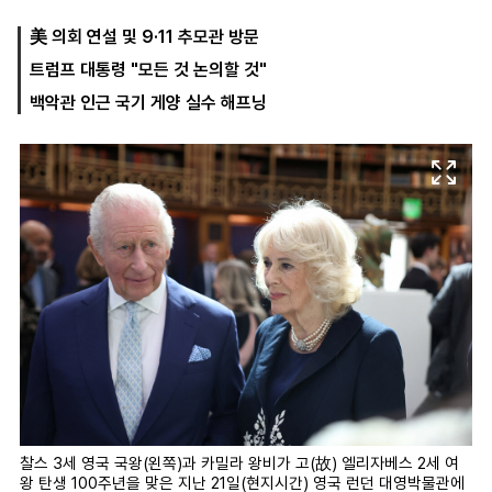
美 의회 연설 및 9·11 추모관 방문
트럼프 대통령 "모든 것 논의할 것"
마
운
대
켓
세
학
백악관 인근 국기 게양 실수 해프닝
파
동
워
문
골
프
찰스 3세 영국 국왕(왼쪽)과 카밀라 왕비가 고(故) 엘리자베스 2세 여
왕 탄생 100주년을 맞은 지난 21일(현지시간) 영국 런던 대영박물관에