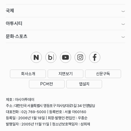
국제
아투시티
문화·스포츠
회사소개
지면보기
신문구독
PC버전
앱설치
제호 : 아시아투데이
주소 : 대한민국 서울특별시 영등포구 의사당대로1길 34 인영빌딩
대표전화 : 02) 769-5000 | 등록번호 : 서울 아00160
등록일 : 2006년 1월 18일 | 회장·발행인·편집인 : 우종순
발행일자 : 2005년 11월 11일 | 청소년보호책임자 : 성희제