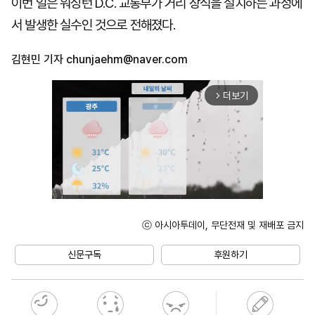
이번 일은 워싱턴 D.C. 교통부가 거리 장식을 설치하는 과정에
서 발생한 실수인 것으로 전해졌다.
김현민 기자
chunjaehm@naver.com
더보기
arrow_forward_ios
ⓒ 아시아투데이, 무단전재 및 재배포 금지
Unmute
신문구독
후원하기