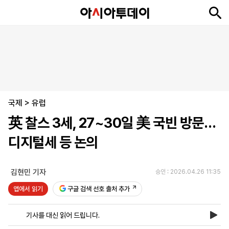
뉴
최
속
정
사
경
국
오
피
아
문
포
스
신
보
치
회
제
제
피
플
투
화
토
니
시
·
국제
언
티
스
>
유럽
포
英 찰스 3세, 27~30일 美 국빈 방문…
츠
디지털세 등 논의
ENGLISH
中
Tiếng
文
Việt
김현민 기자
승인 : 2026.04.26 11:35
앱에서 읽기
구글 검색 선호 출처 추가
지
신
후
제
회
앱
면
문
원
보
사
설
기사를 대신 읽어 드립니다.
보
구
하
24
소
치
기
독
기
시
개