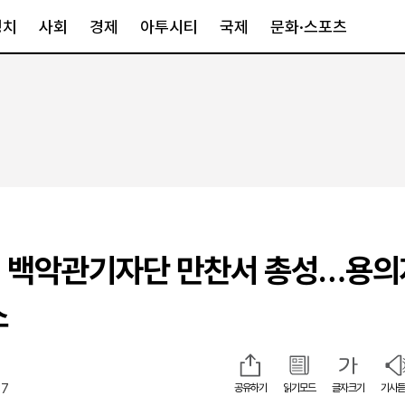
정치
사회
경제
아투시티
국제
문화·스포츠
경제
아투시티
국제
경제일반
종합
세계일반
정책
메트로
아시아·호주
금융·증권
경기·인천
북미
산업
세종·충청
중남미
IT·과학
영남
유럽
 백악관기자단 만찬서 총성…용의
부동산
호남
중동·아프리
유통
강원
소
중기·벤처
제주
37
공유하기
읽기모드
글자크기
기사듣
인스타그램