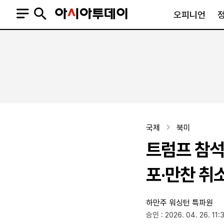
오피니언
오피니언
정치
사회
사설
정치일반
사회일반
칼럼·기고
청와대
사건·사고
기자의 눈
국회·정당
법원·검찰
피플
북한
교육·행정
국제
북미
외교
노동·복지·환경
트럼프 참석
국방
보건·의학
정부
포·만찬 취
하만주 워싱턴 특파원
SNS
승인 : 2026. 04. 26. 11:
뉴스스탠드
네이버블로그
아투TV(유튜브)
페이스북