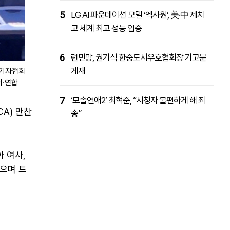
5
LG AI 파운데이션 모델 ‘엑사원’, 美·中 제치
고 세계 최고 성능 입증
6
런민망, 권기식 한중도시우호협회장 기고문
게재
입기자협회
터·연합
7
‘모솔연애2’ 최혁준, “시청자 불편하게 해 죄
A) 만찬
송”
 여사,
으며 트