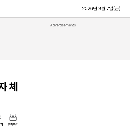
2026년 8월 7일(금)
Advertisements
문화·스포츠
최신
전체
방송
지면보기
가요
구독신청
영화
First Edition
문화
후원하기
자 체
카
종교
제보24시
스포츠
알립니다
여행
기
인쇄하기