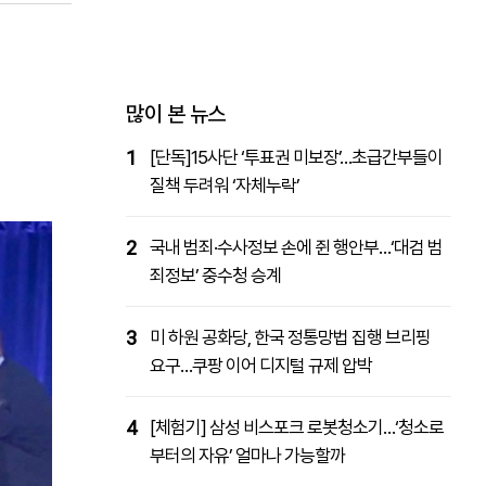
패밀리사이트
마켓파워
아투TV
대학동문골프최강전
많이 본 뉴스
1
[단독]15사단 ‘투표권 미보장’…초급간부들이
질책 두려워 ‘자체누락’
2
국내 범죄·수사정보 손에 쥔 행안부…‘대검 범
죄정보’ 중수청 승계
3
미 하원 공화당, 한국 정통망법 집행 브리핑
요구…쿠팡 이어 디지털 규제 압박
4
[체험기] 삼성 비스포크 로봇청소기…‘청소로
부터의 자유’ 얼마나 가능할까