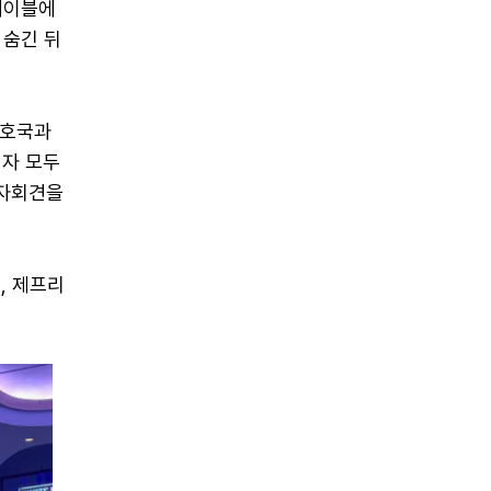
테이블에
 숨긴 뒤
경호국과
석자 모두
기자회견을
, 제프리