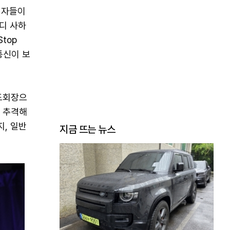
석자들이
디 사하
top
통신이 보
무도회장으
각 추격해
, 일반
지금 뜨는 뉴스