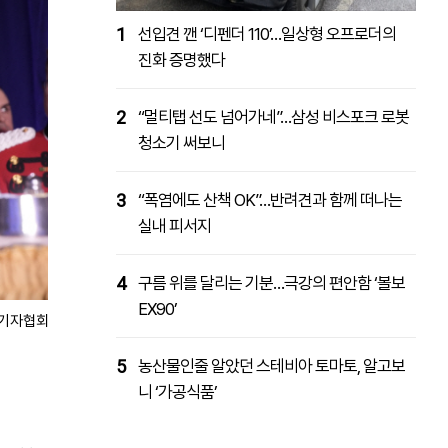
1
선입견 깬 ‘디펜더 110’…일상형 오프로더의
진화 증명했다
2
“멀티탭 선도 넘어가네”…삼성 비스포크 로봇
청소기 써보니
3
“폭염에도 산책 OK”…반려견과 함께 떠나는
실내 피서지
4
구름 위를 달리는 기분…극강의 편안함 ‘볼보
EX90’
입기자협회
5
농산물인줄 알았던 스테비아 토마토, 알고보
니 ‘가공식품’