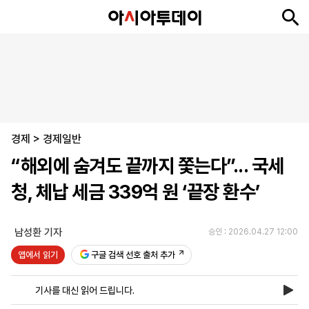
뉴
최
속
정
사
경
국
오
피
아
문
포
스
신
보
치
회
제
제
피
플
투
화
토
니
시
·
경제
언
티
스
>
경제일반
포
“해외에 숨겨도 끝까지 쫓는다”... 국세
츠
청, 체납 세금 339억 원 ‘끝장 환수’
ENGLISH
中
Tiếng
文
Việt
남성환 기자
승인 : 2026.04.27 12:00
앱에서 읽기
구글 검색 선호 출처 추가
지
신
후
제
회
앱
면
문
원
보
사
설
기사를 대신 읽어 드립니다.
보
구
하
24
소
치
기
독
기
시
개