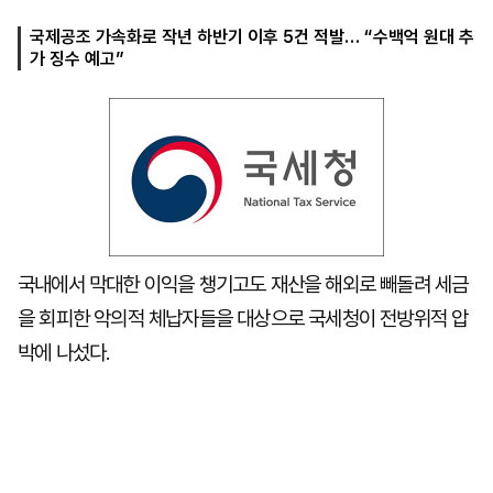
국제공조 가속화로 작년 하반기 이후 5건 적발… “수백억 원대 추
가 징수 예고”
마
운
대
켓
세
학
파
동
워
문
골
프
국내에서 막대한 이익을 챙기고도 재산을 해외로 빼돌려 세금
을 회피한 악의적 체납자들을 대상으로 국세청이 전방위적 압
박에 나섰다.