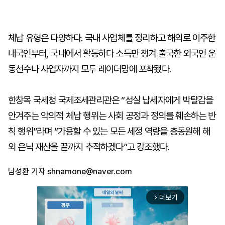
체납 유형은 다양하다. 국내 사업체를 정리하고 해외로 이주한
내국인부터, 국내에서 활동하다 소득만 챙겨 출국한 외국인 운
동선수나 사업자까지 모두 레이더망에 포착됐다.
한창목 국세청 국제조세관리관은 “성실 납세자에게 박탈감을
안겨주는 악의적 체납 행위는 사회 공정과 정의를 훼손하는 반
칙 행위”라며 “가용할 수 있는 모든 세정 역량을 총동원해 해
외 은닉 재산을 끝까지 추적하겠다”고 강조했다.
남성환 기자
shnamone@naver.com
더보기
arrow_forward_ios