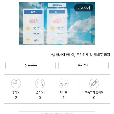
더보기
arrow_forward_ios
ⓒ 아시아투데이, 무단전재 및 재배포 금지
Unmute
신문구독
후원하기
좋아요
슬퍼요
화나요
후속기사 원해요
2
0
1
0