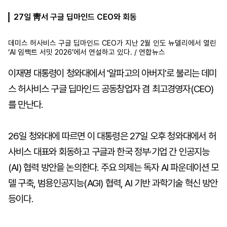
27일 靑서 구글 딥마인드 CEO와 회동
마
운
대
데미스 허사비스 구글 딥마인드 CEO가 지난 2월 인도 뉴델리에서 열린
켓
세
학
‘AI 임팩트 서밋 2026’에서 연설하고 있다. / 연합뉴스
파
동
워
문
골
이재명 대통령이 청와대에서 '알파고의 아버지'로 불리는 데미
프
스 허사비스 구글 딥마인드 공동창업자 겸 최고경영자(CEO)
를 만난다.
26일 청와대에 따르면 이 대통령은 27일 오후 청와대에서 허
사비스 대표와 회동하고 구글과 한국 정부·기업 간 인공지능
(AI) 협력 방안을 논의한다. 주요 의제는 독자 AI 파운데이션 모
델 구축, 범용인공지능(AGI) 협력, AI 기반 과학기술 혁신 방안
등이다.