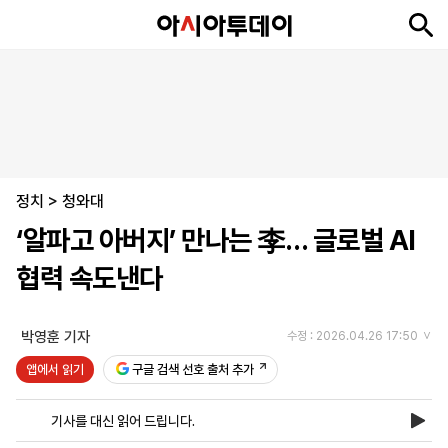
뉴
최
속
정
사
경
국
오
피
아
문
포
스
신
보
치
회
제
제
피
플
투
화
토
니
시
·
정치
언
티
스
>
청와대
포
‘알파고 아버지’ 만나는 李… 글로벌 AI
츠
협력 속도낸다
ENGLISH
中
Tiếng
文
Việt
박영훈 기자
수정 : 2026.04.26 17:50
앱에서 읽기
구글 검색 선호 출처 추가
지
신
후
제
회
앱
면
문
원
보
사
설
기사를 대신 읽어 드립니다.
보
구
하
24
소
치
기
독
기
시
개