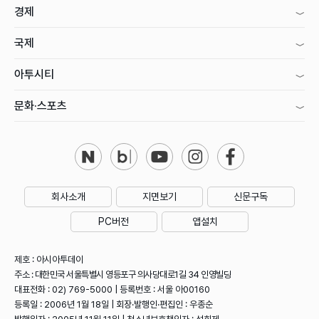
경제
국제
아투시티
문화·스포츠
회사소개
지면보기
신문구독
PC버전
앱설치
제호 : 아시아투데이
주소 : 대한민국 서울특별시 영등포구 의사당대로1길 34 인영빌딩
대표전화 : 02) 769-5000 | 등록번호 : 서울 아00160
등록일 : 2006년 1월 18일 | 회장·발행인·편집인 : 우종순