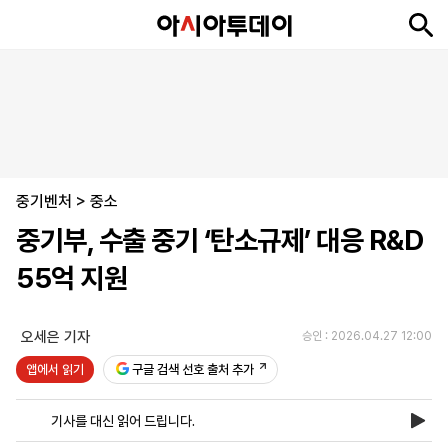
뉴
최
속
정
사
경
국
오
피
아
문
포
스
신
보
치
회
제
제
피
플
투
화
토
니
시
·
중기벤처
언
티
스
>
중소
포
중기부, 수출 중기 ‘탄소규제’ 대응 R&D
츠
55억 지원
ENGLISH
中
Tiếng
文
Việt
오세은 기자
승인 : 2026.04.27 12:00
앱에서 읽기
구글 검색 선호 출처 추가
지
신
후
제
회
앱
면
문
원
보
사
설
기사를 대신 읽어 드립니다.
보
구
하
24
소
치
기
독
기
시
개