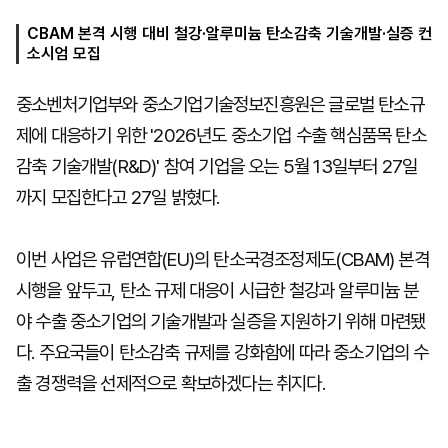
CBAM 본격 시행 대비 철강·알루미늄 탄소감축 기술개발·실증 컨
소시엄 모집
마
운
대
켓
세
학
중소벤처기업부와 중소기업기술정보진흥원은 글로벌 탄소규
파
동
워
문
제에 대응하기 위한 '2026년도 중소기업 수출 핵심품목 탄소
골
프
감축 기술개발(R&D)' 참여 기업을 오는 5월 13일부터 27일
까지 모집한다고 27일 밝혔다.
이번 사업은 유럽연합(EU)의 탄소국경조정제도(CBAM) 본격
시행을 앞두고, 탄소 규제 대응이 시급한 철강과 알루미늄 분
야 수출 중소기업의 기술개발과 실증을 지원하기 위해 마련됐
다. 주요국들이 탄소감축 규제를 강화함에 따라 중소기업의 수
출 경쟁력을 선제적으로 확보하겠다는 취지다.