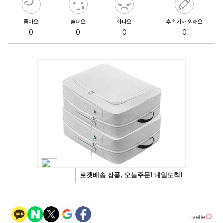
좋아요
슬퍼요
화나요
후속기사 원해요
0
0
0
0