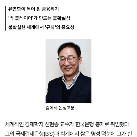
유연함이 독이 된 금융위기
'빅 플레이어'가 만드는 불확실성
마
운
대
켓
세
학
불확실한 세계에서 '규칙'의 중요성
파
동
워
문
골
프
김이석 논설고문
세계적인 경제학자 신현송 교수가 한국은행 총재로 취임했다.
그의 국제결제은행(BIS)과 학계에서 쌓은 명성 덕분에 그가 한