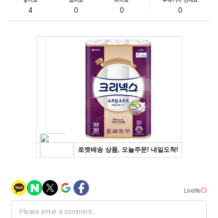
4
0
0
0