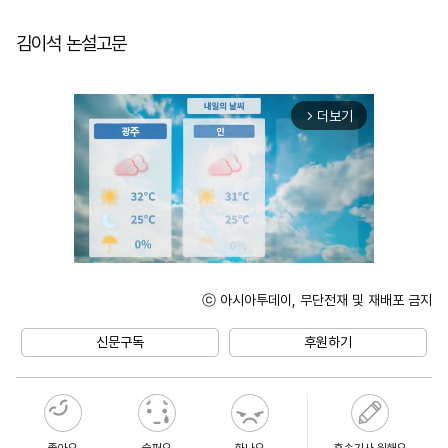
김이석 논설고문
더보기
arrow_forward_ios
ⓒ 아시아투데이, 무단전재 및 재배포 금지
Unmute
신문구독
후원하기
좋아요
슬퍼요
화나요
후속기사 원해요