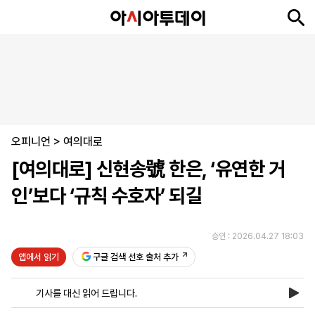
뉴
최
속
정
사
경
국
오
피
아
문
포
스
신
보
치
회
제
제
피
플
투
화
토
니
시
·
오피니언
언
티
스
>
여의대로
포
[여의대로] 신현송號 한은, ‘유연한 거
츠
인’보다 ‘규칙 수호자’ 되길
ENGLISH
中
Tiếng
文
Việt
승인 : 2026.04.27 18:03
앱에서 읽기
구글 검색 선호 출처 추가
지
신
후
제
회
앱
면
문
원
보
사
설
기사를 대신 읽어 드립니다.
보
구
하
24
소
치
기
독
기
시
개