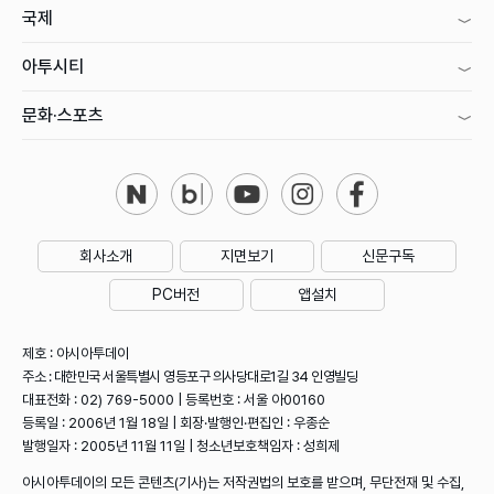
국제
아투시티
문화·스포츠
회사소개
지면보기
신문구독
PC버전
앱설치
제호 : 아시아투데이
주소 : 대한민국 서울특별시 영등포구 의사당대로1길 34 인영빌딩
대표전화 : 02) 769-5000 | 등록번호 : 서울 아00160
등록일 : 2006년 1월 18일 | 회장·발행인·편집인 : 우종순
발행일자 : 2005년 11월 11일 | 청소년보호책임자 : 성희제
아시아투데이의 모든 콘텐츠(기사)는 저작권법의 보호를 받으며, 무단전재 및 수집,