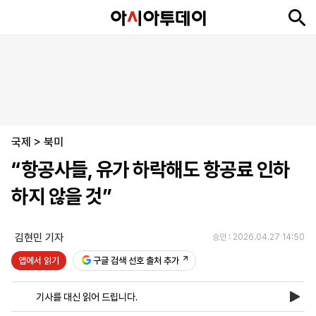
뉴
최
속
정
사
경
국
오
피
아
문
포
스
신
보
치
회
제
제
피
플
투
화
토
니
시
·
국제
언
티
스
>
북미
포
“항공사들, 유가 하락해도 항공료 인하
츠
하지 않을 것”
ENGLISH
中
Tiếng
文
Việt
김현민 기자
승인 : 2026.04.27 14:50
앱에서 읽기
구글 검색 선호 출처 추가
지
신
후
제
회
앱
면
문
원
보
사
설
기사를 대신 읽어 드립니다.
보
구
하
24
소
치
기
독
기
시
개