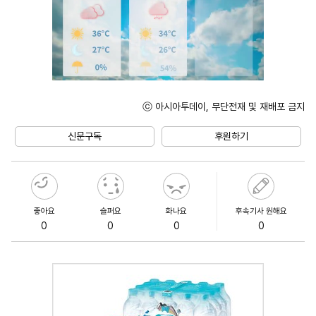
ⓒ 아시아투데이, 무단전재 및 재배포 금지
Unmute
신문구독
후원하기
좋아요
슬퍼요
화나요
후속기사 원해요
0
0
0
0