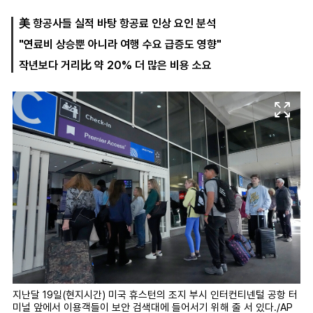
美 항공사들 실적 바탕 항공료 인상 요인 분석
"연료비 상승뿐 아니라 여행 수요 급증도 영향"
마
운
대
켓
세
학
작년보다 거리比 약 20% 더 많은 비용 소요
파
동
워
문
골
프
지난달 19일(현지시간) 미국 휴스턴의 조지 부시 인터컨티넨털 공항 터
미널 앞에서 이용객들이 보안 검색대에 들어서기 위해 줄 서 있다./AP