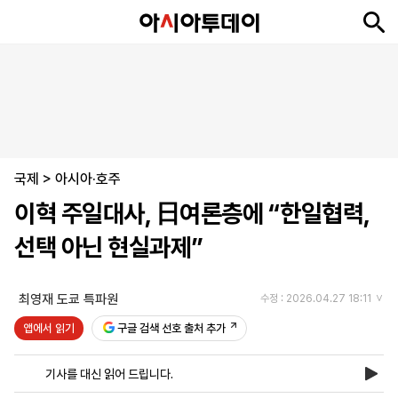
뉴
최
속
정
사
경
국
오
피
아
문
포
스
신
보
치
회
제
제
피
플
투
화
토
니
시
·
국제
언
티
스
>
아시아·호주
포
이혁 주일대사, 日여론층에 “한일협력,
츠
선택 아닌 현실과제”
ENGLISH
中
Tiếng
文
Việt
최영재 도쿄 특파원
수정 : 2026.04.27 18:11
앱에서 읽기
구글 검색 선호 출처 추가
지
신
후
제
회
앱
면
문
원
보
사
설
기사를 대신 읽어 드립니다.
보
구
하
24
소
치
기
독
기
시
개