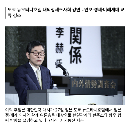
도쿄 뉴오타니호텔 내외정세조사회 강연…안보·경제·미래세대 교
류 강조
마
운
대
켓
세
학
파
동
워
문
골
프
이혁 주일본 대한민국 대사가 27일 일본 도쿄 뉴오타니호텔에서 일본
정·재계 인사와 각계 여론층을 대상으로 한일관계의 현주소와 향후 협
력 방향을 설명하고 있다. /사진=지지통신 제공