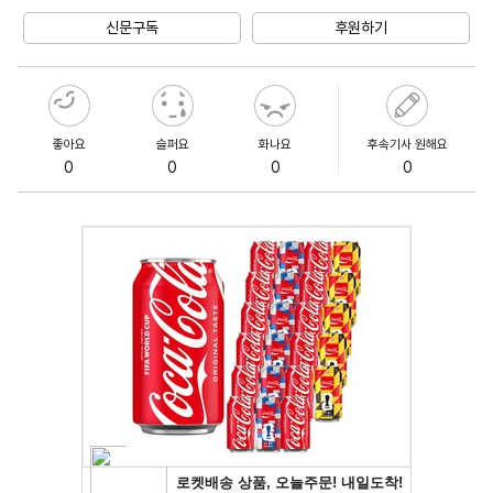
Unmute
신문구독
후원하기
좋아요
슬퍼요
화나요
후속기사 원해요
0
0
0
0