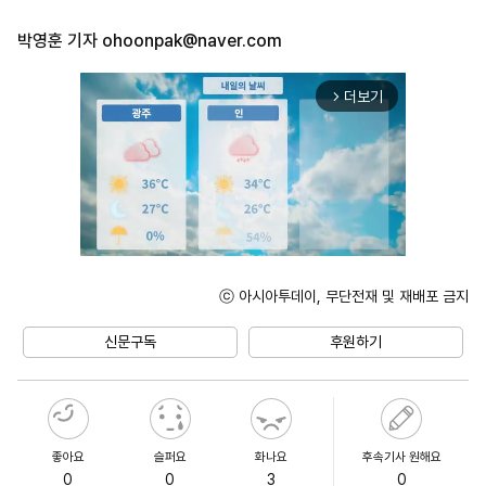
박영훈 기자
ohoonpak@naver.com
더보기
arrow_forward_ios
ⓒ 아시아투데이, 무단전재 및 재배포 금지
Unmute
신문구독
후원하기
좋아요
슬퍼요
화나요
후속기사 원해요
0
0
3
0