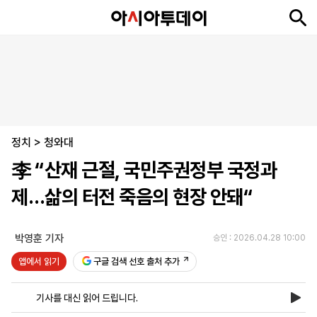
뉴
최
속
정
사
경
국
오
피
아
문
포
스
신
보
치
회
제
제
피
플
투
화
토
니
시
·
정치
언
티
스
>
청와대
포
李 “산재 근절, 국민주권정부 국정과
츠
제…삶의 터전 죽음의 현장 안돼“
ENGLISH
中
Tiếng
文
Việt
박영훈 기자
승인 : 2026.04.28 10:00
앱에서 읽기
구글 검색 선호 출처 추가
지
신
후
제
회
앱
면
문
원
보
사
설
기사를 대신 읽어 드립니다.
보
구
하
24
소
치
기
독
기
시
개