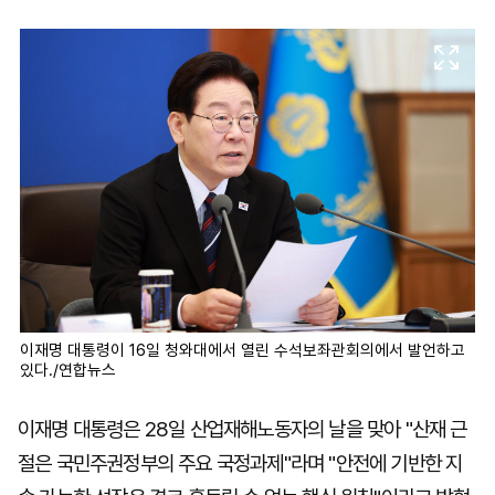
마
운
대
켓
세
학
파
동
워
문
골
프
이재명 대통령이 16일 청와대에서 열린 수석보좌관회의에서 발언하고
있다./연합뉴스
이재명 대통령은 28일 산업재해노동자의 날을 맞아 "산재 근
절은 국민주권정부의 주요 국정과제"라며 "안전에 기반한 지