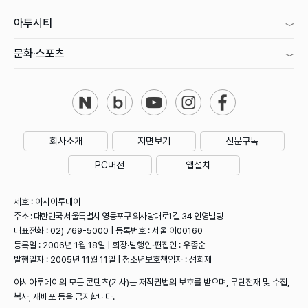
아투시티
문화·스포츠
회사소개
지면보기
신문구독
PC버전
앱설치
제호 : 아시아투데이
주소 : 대한민국 서울특별시 영등포구 의사당대로1길 34 인영빌딩
대표전화 : 02) 769-5000 | 등록번호 : 서울 아00160
등록일 : 2006년 1월 18일 | 회장·발행인·편집인 : 우종순
발행일자 : 2005년 11월 11일 | 청소년보호책임자 : 성희제
아시아투데이의 모든 콘텐츠(기사)는 저작권법의 보호를 받으며, 무단전재 및 수집,
복사, 재배포 등을 금지합니다.