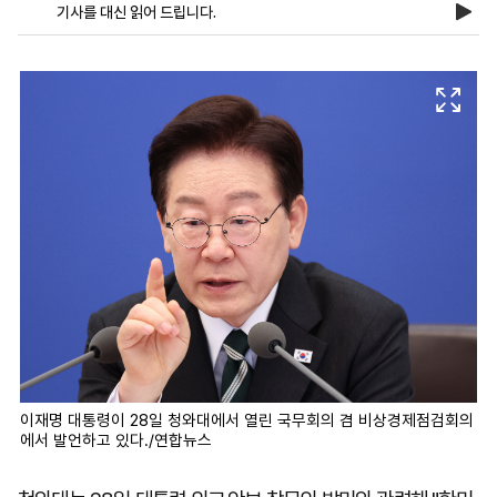
기사를 대신 읽어 드립니다.
마
운
대
켓
세
학
파
동
워
문
골
프
이재명 대통령이 28일 청와대에서 열린 국무회의 겸 비상경제점검회의
에서 발언하고 있다./연합뉴스