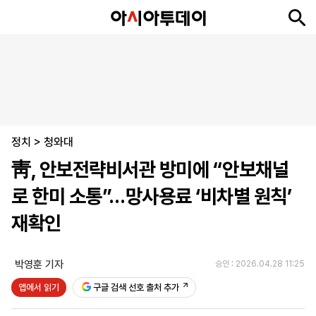
뉴
최
속
정
사
경
국
오
피
아
문
포
스
신
보
치
회
제
제
피
플
투
화
토
니
시
·
정치
언
티
스
>
청와대
포
靑, 안보전략비서관 방미에 “안보채널
츠
로 한미 소통”…망사용료 ‘비차별 원칙’
ENGLISH
中
Tiếng
재확인
文
Việt
박영훈 기자
승인 : 2026.04.28 11:25
지
신
후
제
회
앱
앱에서 읽기
구글 검색 선호 출처 추가
면
문
원
보
사
설
보
구
하
24
소
치
기
독
기
시
개