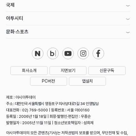
국제
아투시티
문화·스포츠
회사소개
지면보기
신문구독
PC버전
앱설치
제호 : 아시아투데이
주소 : 대한민국 서울특별시 영등포구 의사당대로1길 34 인영빌딩
대표전화 : 02) 769-5000 | 등록번호 : 서울 아00160
등록일 : 2006년 1월 18일 | 회장·발행인·편집인 : 우종순
발행일자 : 2005년 11월 11일 | 청소년보호책임자 : 성희제
아시아투데이의 모든 콘텐츠(기사)는 저작권법의 보호를 받으며, 무단전재 및 수집,