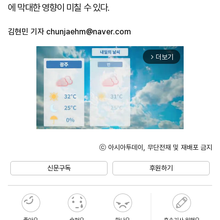
에 막대한 영향이 미칠 수 있다.
김현민 기자
chunjaehm@naver.com
더보기
arrow_forward_ios
ⓒ 아시아투데이, 무단전재 및 재배포 금지
Unmute
신문구독
후원하기
좋아요
슬퍼요
화나요
후속기사 원해요