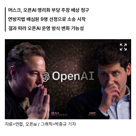
머스크, 오픈AI 영리화 부당 주장 배상 청구
연방지법 배심원 9명 선정으로 소송 시작
마
운
대
켓
세
학
결과 따라 오픈AI 운영 방식 변화 가능성
파
동
워
문
골
프
자료=연합, 오픈ai / 그래픽=박종규 기자