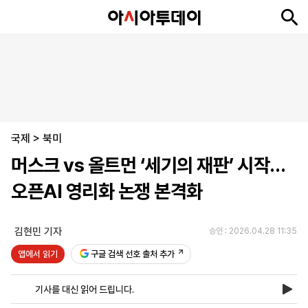
뉴
최
속
정
사
경
국
오
피
아
문
포
스
신
보
치
회
제
제
피
플
투
화
토
니
시
·
국제
언
티
스
>
북미
포
머스크 vs 올트먼 ‘세기의 재판’ 시작…
츠
오픈AI 영리화 논쟁 본격화
ENGLISH
中
Tiếng
文
Việt
김현민 기자
승인 : 2026.04.28 11:35
앱에서 읽기
구글 검색 선호 출처 추가
지
신
후
제
회
앱
면
문
원
보
사
설
기사를 대신 읽어 드립니다.
보
구
하
24
소
치
기
독
기
시
개