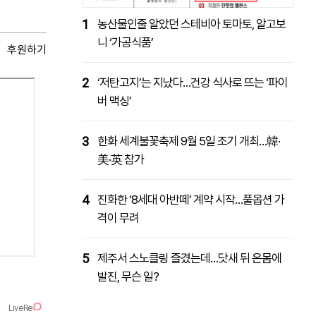
1
농산물인줄 알았던 스테비아 토마토, 알고보
니 ‘가공식품’
후원하기
2
‘저탄고지’는 지났다…건강 식사로 뜨는 ‘파이
버 맥싱’
3
한화 세계불꽃축제 9월 5일 조기 개최…韓·
美·英 참가
4
진화한 ‘8세대 아반떼’ 계약 시작…풀옵션 가
격이 무려
5
제주서 스노클링 즐겼는데…닷새 뒤 온몸에
발진, 무슨 일?