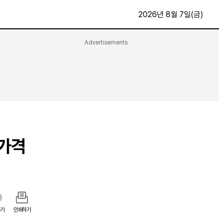
2026년 8월 7일(금)
Advertisements
문화·스포츠
최신
전체
방송
지면보기
가요
구독신청
영화
First Edition
문화
후원하기
고가격
카
종교
제보24시
스포츠
알립니다
여행
기
인쇄하기