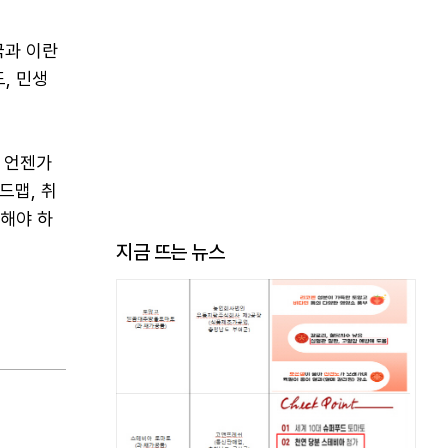
국과 이란
, 민생
 언젠가
드맵, 취
화해야 하
지금 뜨는 뉴스