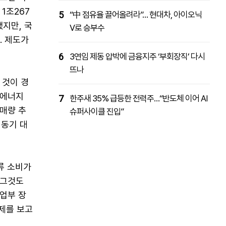
1조267
5
“中 점유율 끌어올려라”… 현대차, 아이오닉
지만, 국
V로 승부수
. 제도가
6
3연임 제동 압박에 금융지주 ‘부회장직’ 다시
뜨나
 것이 경
 에너지
7
한주새 35% 급등한 전력주…“반도체 이어 AI
매량 추
슈퍼사이클 진입”
 동기 대
류 소비가
 그것도
산업부 장
제를 보고