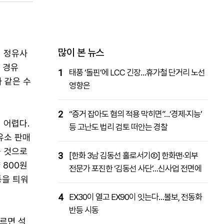
패밀리사이트
마켓파워
아투TV
대학동문골프최강전
많이 본 뉴스
터 정유사
, 경유
1
태풍 ‘돌핀’에 LCC 긴장…휴가철 단거리 노선
과 같은 수
영향은
2
“증거 잡아도 혐의 적용 막히면”…‘경제·지능’
 어렵다.
등 고난도 법리 검토 떠안는 경찰
유소 판매
을 것으로
3
[한화 3남 김동선 홀로서기②] 한화맨·외부
 800원
전문가 포진한 ‘김동선 사단’…신사업 전면에
통을 틔워
4
EX30이 열고 EX90이 잇는다…볼보, 전동화
반등 시동
르면 석