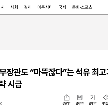
정치
사회
경제
아투시티
국제
문화·스포츠
경제
아투시티
국제
경제일반
종합
세계일반
정책
메트로
아시아·호주
금융·증권
경기·인천
북미
산업
세종·충청
중남미
IT·과학
영남
유럽
주무장관도 “마뜩잖다”는 석유 최
부동산
호남
중동·아프리
유통
강원
략 시급
중기·벤처
제주
10
공유하기
읽기모드
글자크기
기사듣
인스타그램