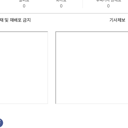
슬퍼요
화나요
후속기사 원해요
0
0
0
재 및 재배포 금지
기사제보