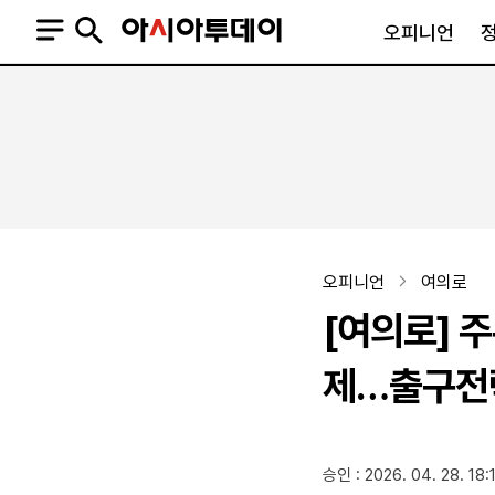
오피니언
오피니언
정치
사회
사설
정치일반
사회일반
칼럼·기고
청와대
사건·사고
기자의 눈
국회·정당
법원·검찰
피플
북한
교육·행정
오피니언
여의로
외교
노동·복지·환경
[여의로] 
국방
보건·의학
정부
제…출구전
SNS
승인 : 2026. 04. 28. 18:
뉴스스탠드
네이버블로그
아투TV(유튜브)
페이스북