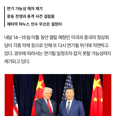
연기 가능성 재차 제기
중동 전쟁과 총격 사건 걸림돌
마
운
대
켓
세
학
메타의 마누스 인수 무산은 결정타
파
동
워
문
골
내달 14∼15일 이틀 동안 열릴 예정인 미국과 중국의 정상회
프
담이 각종 악재 등으로 인해 또 다시 연기될 위기에 직면하고
있다. 경우에 따라서는 연기될 일정조차 잡지 못할 가능성까지
제기되고 있다.