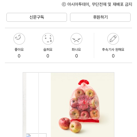
ⓒ 아시아투데이, 무단전재 및 재배포 금지
Mute
신문구독
후원하기
좋아요
슬퍼요
화나요
후속기사 원해요
0
0
0
0