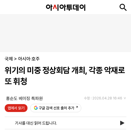
뉴
최
속
정
사
경
국
오
피
아
문
포
스
신
보
치
회
제
제
피
플
투
화
토
니
시
·
국제
언
티
스
>
아시아·호주
포
위기의 미중 정상회담 개최, 각종 악재로
츠
또 휘청
ENGLISH
中
Tiếng
文
Việt
홍순도 베이징 특파원
수정 : 2026.04.28 16:46
앱에서 읽기
구글 검색 선호 출처 추가
지
신
후
제
회
앱
면
문
원
보
사
설
기사를 대신 읽어 드립니다.
보
구
하
24
소
치
기
독
기
시
개