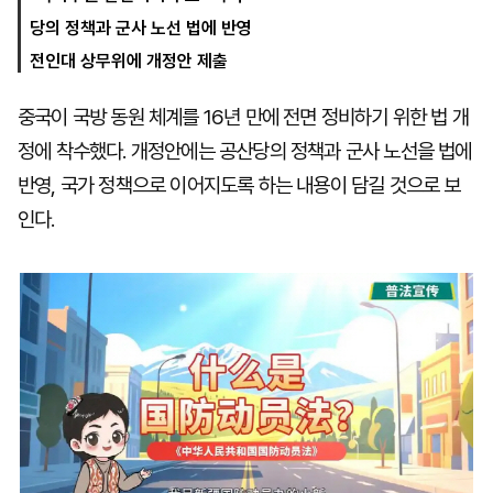
당의 정책과 군사 노선 법에 반영
전인대 상무위에 개정안 제출
마
운
대
켓
세
학
중국이 국방 동원 체계를 16년 만에 전면 정비하기 위한 법 개
파
동
워
문
정에 착수했다. 개정안에는 공산당의 정책과 군사 노선을 법에
골
프
반영, 국가 정책으로 이어지도록 하는 내용이 담길 것으로 보
인다.