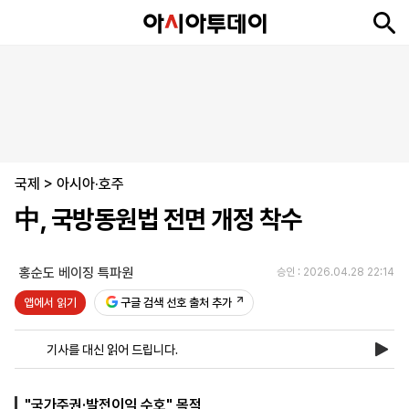
뉴
최
속
정
사
경
국
오
피
아
문
포
스
신
보
치
회
제
제
피
플
투
화
토
니
시
·
국제
언
티
스
>
아시아·호주
포
中, 국방동원법 전면 개정 착수
츠
홍순도 베이징 특파원
승인 : 2026.04.28 22:14
ENGLISH
中
Tiếng
文
Việt
앱에서 읽기
구글 검색 선호 출처 추가
기사를 대신 읽어 드립니다.
지
신
후
제
회
앱
면
문
원
보
사
설
보
구
하
24
소
치
"국가주권·발전이익 수호" 목적
기
독
기
시
개