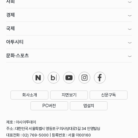
사회
경제
국제
아투시티
문화·스포츠
회사소개
지면보기
신문구독
PC버전
앱설치
제호 : 아시아투데이
주소 : 대한민국 서울특별시 영등포구 의사당대로1길 34 인영빌딩
대표전화 : 02) 769-5000 | 등록번호 : 서울 아00160