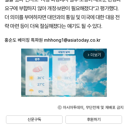
요구에 부합하지 않아 개정·보완이 필요해졌다"고 평가했다.
더 의미를 부여하자면 대만과의 통일 및 미국에 대한 대응 전
략 마련 등이 더욱 절실해졌다는 얘기도 될 수 있다.
홍순도 베이징 특파원
mhhong1@asiatoday.co.kr
더보기
arrow_forward_ios
ⓒ 아시아투데이, 무단전재 및 재배포 금지
Unmute
신문구독
후원하기