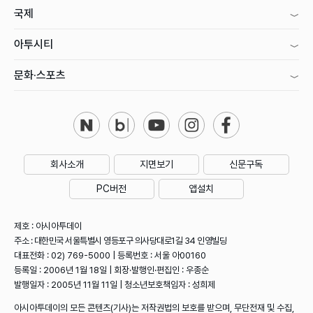
국제
아투시티
문화·스포츠
회사소개
지면보기
신문구독
PC버전
앱설치
제호 : 아시아투데이
주소 : 대한민국 서울특별시 영등포구 의사당대로1길 34 인영빌딩
대표전화 : 02) 769-5000 | 등록번호 : 서울 아00160
등록일 : 2006년 1월 18일 | 회장·발행인·편집인 : 우종순
발행일자 : 2005년 11월 11일 | 청소년보호책임자 : 성희제
아시아투데이의 모든 콘텐츠(기사)는 저작권법의 보호를 받으며, 무단전재 및 수집,