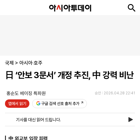
뉴
최
속
정
사
경
국
오
피
아
문
포
스
신
보
치
회
제
제
피
플
투
화
토
니
시
·
국제
언
티
스
>
아시아·호주
포
日 ‘안보 3문서’ 개정 추진, 中 강력 비난
츠
홍순도 베이징 특파원
승인 : 2026.04.28 22:41
ENGLISH
中
Tiếng
文
Việt
앱에서 읽기
구글 검색 선호 출처 추가
기사를 대신 읽어 드립니다.
지
신
후
제
회
앱
면
문
원
보
사
설
보
구
하
24
소
치
中 외교부 입장 피력
기
독
기
시
개