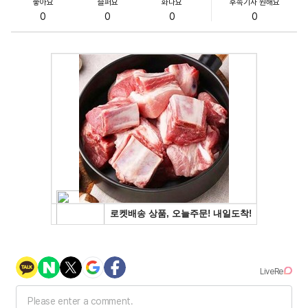
좋아요
슬퍼요
화나요
후속기사 원해요
0
0
0
0