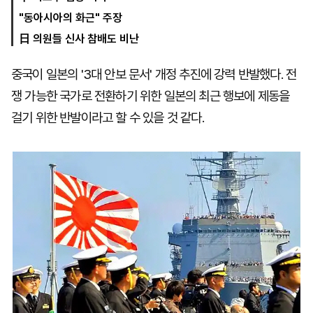
"동아시아의 화근" 주장
日 의원들 신사 참배도 비난
마
운
대
켓
세
학
중국이 일본의 '3대 안보 문서' 개정 추진에 강력 반발했다. 전
파
동
워
문
쟁 가능한 국가로 전환하기 위한 일본의 최근 행보에 제동을
골
프
걸기 위한 반발이라고 할 수 있을 것 같다.