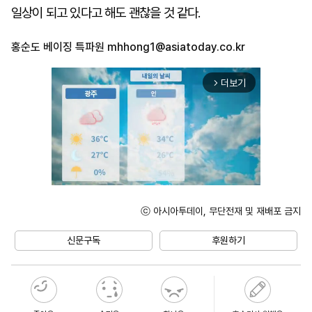
일상이 되고 있다고 해도 괜찮을 것 같다.
홍순도 베이징 특파원
mhhong1@asiatoday.co.kr
더보기
arrow_forward_ios
ⓒ 아시아투데이, 무단전재 및 재배포 금지
Unmute
신문구독
후원하기