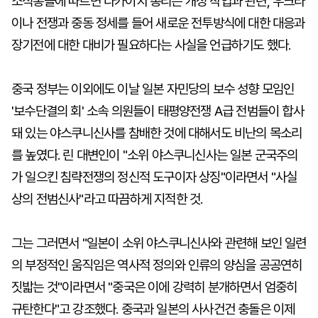
소식통들에 따르면 다카이치 총리는 개정 작업과 관련, 우크라
이나 전쟁과 중동 정세를 들어 새로운 전투방식에 대한 대응과
장기전에 대한 대비가 필요하다는 사실을 언급하기도 했다.
중국 정부는 이외에도 이날 일본 자민당의 보수 성향 모임인
'보수단결의 회' 소속 의원들이 태평양전쟁 A급 전범들이 합사
돼 있는 야스쿠니신사를 참배한 것에 대해서도 비난의 목소리
를 높였다. 린 대변인이 "소위 야스쿠니신사는 일본 군국주의
가 일으킨 침략전쟁의 정신적 도구이자 상징"이라면서 "사실
상의 전범신사"라고 따끔하게 지적한 것.
그는 그러면서 "일본이 소위 야스쿠니신사와 관련해 보인 일련
의 부정적인 움직임은 역사적 정의와 인류의 양심을 공공연히
짓밟는 것"이라면서 "중국은 이에 강력히 분개하면서 엄중히
규탄한다"고 강조했다. 중국과 일본의 사사건건 충돌은 이제