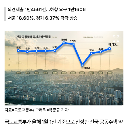
의견제출 1만4561건…하향 요구 1만1606
서울 18.60%, 경기 6.37% 각각 상승
마
운
대
켓
세
학
파
동
워
문
골
프
자료=국토교통부/ 그래픽=박종규 기자
국토교통부가 올해 1월 1일 기준으로 산정한 전국 공동주택 약