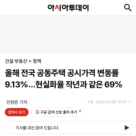
뉴
최
속
정
사
경
국
오
피
아
문
포
스
신
보
치
회
제
제
피
플
투
화
토
니
시
·
건설·부동산
언
티
스
>
정책
포
올해 전국 공동주택 공시가격 변동률
츠
9.13%…현실화율 작년과 같은 69%
ENGLISH
中
Tiếng
文
Việt
전원준 기자
수정 : 2026.04.29 14:37
앱에서 읽기
구글 검색 선호 출처 추가
지
신
후
제
회
앱
면
문
원
보
사
설
기사를 대신 읽어 드립니다.
보
구
하
24
소
치
기
독
기
시
개