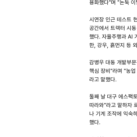
용화했다"며 "논둑 이
시연장 인근 테스트 현
공간에서 트랙터 시동
했다. 자율주행과 A
한, 강우, 흙먼지 등
감병우 대동 개발부문장
핵심 장비"라며 "농
라고 말했다.
둘째 날 대구 에스팩
따라와"라고 말하자 로
나 기계 조작에 익숙
했다.