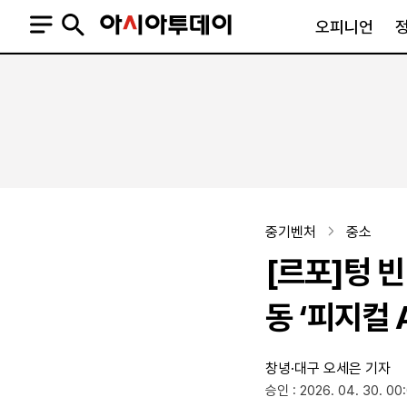
오피니언
오피니언
정치
사회
사설
정치일반
사회일반
칼럼·기고
청와대
사건·사고
기자의 눈
국회·정당
법원·검찰
피플
북한
교육·행정
중기벤처
중소
외교
노동·복지·환경
[르포]텅 
국방
보건·의학
정부
동 ‘피지컬 A
창녕·대구
오세은 기자
SNS
승인 : 2026. 04. 30. 00
뉴스스탠드
네이버블로그
아투TV(유튜브)
페이스북