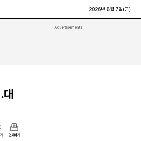
2026년 8월 7일(금)
Advertisements
문화·스포츠
최신
전체
방송
지면보기
가요
구독신청
영화
First Edition
문화
후원하기
…대
카
종교
제보24시
스포츠
알립니다
여행
기
인쇄하기