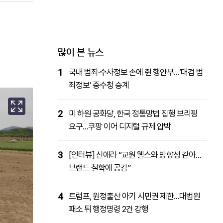
패밀리사이트
마켓파워
아투TV
대학동문골프최강전
많이 본 뉴스
1
국내 범죄·수사정보 손에 쥔 행안부…‘대검 범
죄정보’ 중수청 승계
2
미 하원 공화당, 한국 정통망법 집행 브리핑
요구…쿠팡 이어 디지털 규제 압박
3
[인터뷰] 신애라 “교원 웰스와 방향성 같아…
브랜드 철학에 공감”
4
트럼프, 원정출산 아기 시민권 제한…대법원
패소 뒤 행정명령 2건 강행