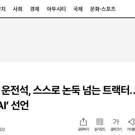
정치
사회
경제
아투시티
국제
문화·스포츠
경제
아투시티
국제
경제일반
종합
세계일반
정책
메트로
아시아·호주
금융·증권
경기·인천
북미
산업
세종·충청
중남미
IT·과학
영남
유럽
빈 운전석, 스스로 논둑 넘는 트랙터
부동산
호남
중동·아프리
유통
강원
I’ 선언
중기·벤처
제주
:00
공유하기
읽기모드
글자크기
기사듣
인스타그램