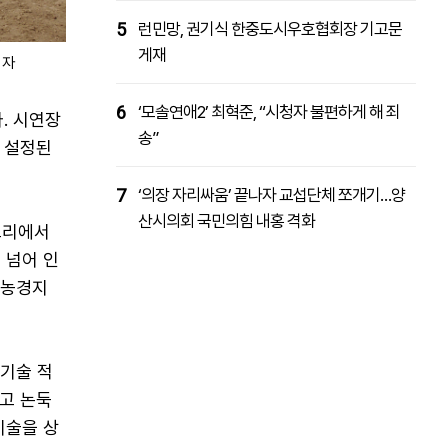
5
런민망, 권기식 한중도시우호협회장 기고문
게재
기자
6
‘모솔연애2’ 최혁준, “시청자 불편하게 해 죄
. 시연장
송”
 설정된
7
‘의장 자리싸움’ 끝나자 교섭단체 쪼개기…양
산시의회 국민의힘 내홍 격화
토리에서
 넘어 인
 농경지
 기술 적
하고 논둑
기술을 상