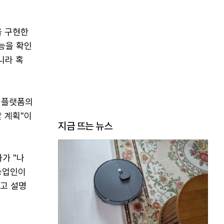
을 구현한
능을 확인
니라 혹
I 플랫폼의
 계획"이
지금 뜨는 뉴스
가 "나
 농업인이
다고 설명