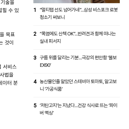
 기술을
1
“멀티탭 선도 넘어가네”…삼성 비스포크 로봇
넓힐 수 있
청소기 써보니
2
“폭염에도 산책 OK”…반려견과 함께 떠나는
장을 목표
실내 피서지
는 것이
3
구름 위를 달리는 기분…극강의 편안함 ‘볼보
EX90’
업 서비스
농사법을
4
농산물인줄 알았던 스테비아 토마토, 알고보
데이터 분
니 ‘가공식품’
5
‘저탄고지’는 지났다…건강 식사로 뜨는 ‘파이
버 맥싱’