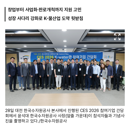
창업부터 사업화·판로개척까지 지원 고민
성장 사다리 강화로 K-물산업 도약 뒷받침
마
운
대
켓
세
학
파
동
워
문
골
프
28일 대전 한국수자원공사 본사에서 진행된 CES 2026 참여기업 간담
회에서 윤석대 한국수자원공사 사장(앞줄 가운데)이 참석자들과 기념사
진을 촬영하고 있다./한국수자원공사