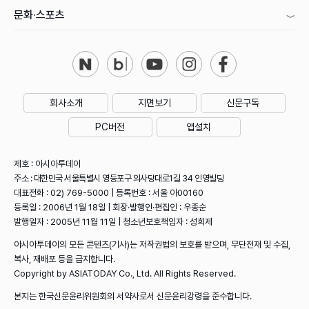
문화·스포츠
회사소개
지면보기
신문구독
PC버전
앱설치
제호 : 아시아투데이
주소 : 대한민국 서울특별시 영등포구 의사당대로1길 34 인영빌딩
대표전화 : 02) 769-5000 | 등록번호 : 서울 아00160
등록일 : 2006년 1월 18일 | 회장·발행인·편집인 : 우종순
발행일자 : 2005년 11월 11일 | 청소년보호책임자 : 성희제
아시아투데이의 모든 콘텐츠(기사)는 저작권법의 보호를 받으며, 무단전재 및 수집,
복사, 재배포 등을 금지합니다.
Copyright by ASIATODAY Co., Ltd. All Rights Reserved.
본지는 한국신문윤리위원회의 서약사로서 신문윤리강령을 준수합니다.