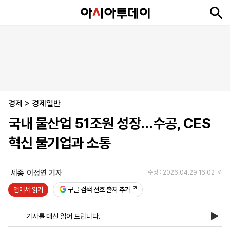
뉴
최
속
정
사
경
국
오
피
아
문
포
스
신
보
치
회
제
제
피
플
투
화
토
니
시
·
경제
언
티
스
>
경제일반
포
국내 물산업 51조원 성장…수공, CES
츠
혁신 물기업과 소통
ENGLISH
中
Tiếng
文
Việt
세종
이정연 기자
수정 : 2026.04.29 16:02
앱에서 읽기
구글 검색 선호 출처 추가
지
신
후
제
회
앱
면
문
원
보
사
설
기사를 대신 읽어 드립니다.
보
구
하
24
소
치
기
독
기
시
개