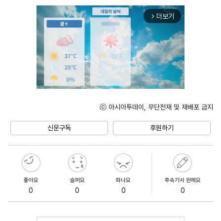
더보기
arrow_forward_ios
ⓒ 아시아투데이, 무단전재 및 재배포 금지
Mute
신문구독
후원하기
좋아요
슬퍼요
화나요
후속기사 원해요
0
0
0
0