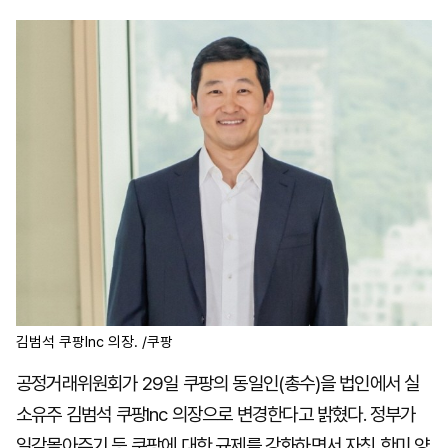
마
운
대
켓
세
학
파
동
워
문
골
프
김범석 쿠팡Inc 의장. /쿠팡
공정거래위원회가 29일 쿠팡의 동일인(총수)을 법인에서 실
소유주 김범석 쿠팡Inc 의장으로 변경한다고 밝혔다. 정부가
일감몰아주기 등 쿠팡에 대한 규제를 강화하면서 자칫 한미 양