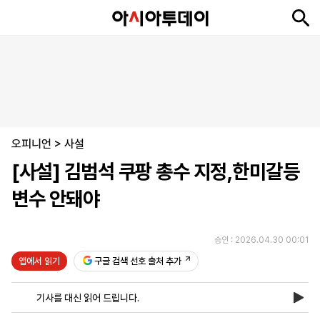
뉴
최
속
정
사
경
국
오
피
아
문
포
스
신
보
치
회
제
제
피
플
투
화
토
니
시
·
오피니언
언
티
스
>
사설
포
[사설] 김범석 쿠팡 총수 지정,한미갈등
츠
변수 안돼야
ENGLISH
中
Tiếng
文
Việt
승인 : 2026.04.30 00:01
앱에서 읽기
구글 검색 선호 출처 추가
지
신
후
제
회
앱
면
문
원
보
사
설
기사를 대신 읽어 드립니다.
보
구
하
24
소
치
기
독
기
시
개