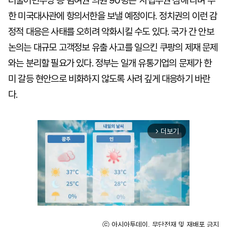
더불어민주당 등 범여권 의원 90명은 '사법주권 침해'라며 주
한 미국대사관에 항의서한을 보낼 예정이다. 정치권의 이런 감
정적 대응은 사태를 오히려 악화시킬 수도 있다. 국가 간 안보
논의는 대규모 고객정보 유출 사고를 일으킨 쿠팡의 제재 문제
와는 분리할 필요가 있다. 정부는 일개 유통기업의 문제가 한
미 갈등 현안으로 비화하지 않도록 사려 깊게 대응하기 바란
다.
더보기
arrow_forward_ios
ⓒ 아시아투데이, 무단전재 및 재배포 금지