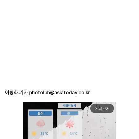
이병화 기자
photolbh@asiatoday.co.kr
더보기
arrow_forward_ios