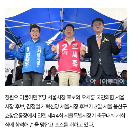
마
운
대
켓
세
학
파
동
워
문
골
프
정원오 더불어민주당 서울시장 후보와 오세훈 국민의힘 서울
시장 후보, 김정철 개혁신당 서울시장 후보가 3일 서울 용산구
효창운동장에서 열린 제44회 서울특별시장기 축구대회 개회
식에 참석해 손을 맞잡고 포즈를 취하고 있다.