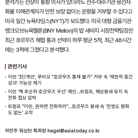
분석가는 선장이 통항 의사가 있더라도 선주·대주기관·용선자·
화물 이해관계자가 안전 보장 없이는 운항을 거부할 수 있다고
미국 일간 뉴욕타임스(NYT)가 보도했다. 미국 대형 금융기관
뱅크오브뉴욕멜론(BNY Mellon)의 밥 새비지 시장전략팀장은
최근 호르무즈 해협 통과 선박이 하루 평균 5척, 최근 48시간
에는 3척에 그쳤다고 분석했다.
관련기사
이란 '3단계안', 루비오 "호르무즈 통제 불가" 거부 속 '제한적 중간
성과' 가능성 제기
이란 '핵 후순위·호르무즈 우선' 제안…트럼프, 해상봉쇄 유지 속
전화 협상 압박
트럼프 "이란, 원하면 전화하라"…호르무즈 봉쇄 속 '전쟁도 평화
도 없는' 교착
하만주 워싱턴 특파원
hegel@asiatoday.co.kr