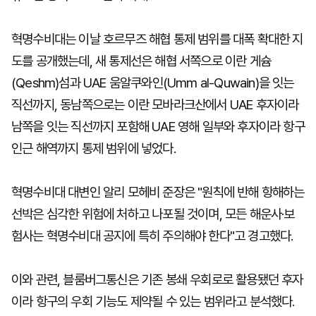
혁명수비대는 이날 호르무즈 해협 통제 범위를 대폭 확대한 지
도를 공개했는데, 새 통제선은 해협 서쪽으로 이란 게슘
(Qeshm)섬과 UAE 움알쿠와인(Umm al-Quwain)을 잇는
직선까지, 동남쪽으로는 이란 모바라크산에서 UAE 후자이라
남쪽을 잇는 직선까지 포함해 UAE 영해 일부와 후자이라 항구
인근 해역까지 통제 범위에 넣었다.
혁명수비대 대변인 알리 모헤비 준장은 "원칙에 반해 항해하는
선박은 심각한 위험에 처하고 나포될 것이며, 모든 해운사·보
험사는 혁명수비대 공지에 특히 주의해야 한다"고 경고했다.
이와 관련, 블룸버그통신은 기존 봉쇄 우회로로 활용됐던 후자
이라 항구의 우회 기능도 제약될 수 있는 범위라고 분석했다.