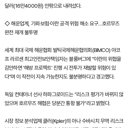
달러(16만4000원) 안팎으로 내려섰다.
◇ 해운업계, 기뢰·보험·이란 공격 위험 해소 요구…호르무즈
완전 재개 불투명
세계 최대 국제 해운협회 발틱국제해운협의회(BIMCO) 야코
프 라르센 최고안전보안책임자는 블룸버그에 "이란의 위협을
감안하면 '해방 프로젝트' 진행 시 전투가 재발할 위험이 있
다"며 이 작전이 지속 가능한지도 불분명하다고 경고했다.
독일 컨테이너 선사 하파그로이드는 "리스크 평가가 바뀌지 않
았으며 호르무즈 해협은 당분간 통항 불가"라고 밝혔다.
시장 정보 분석업체 클러(Kpler)의 아나 수바시치 무역 리스크