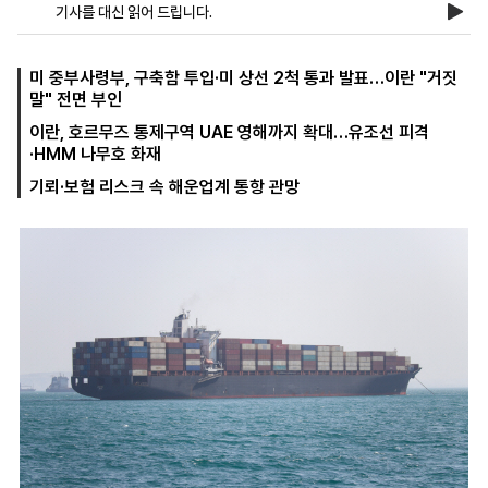
기사를 대신 읽어 드립니다.
마
운
대
미 중부사령부, 구축함 투입·미 상선 2척 통과 발표…이란 "거짓
켓
세
학
말" 전면 부인
파
동
이란, 호르무즈 통제구역 UAE 영해까지 확대…유조선 피격
워
문
골
·HMM 나무호 화재
프
기뢰·보험 리스크 속 해운업계 통항 관망