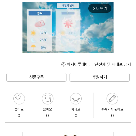
더보기
arrow_forward_ios
ⓒ 아시아투데이, 무단전재 및 재배포 금지
Unmute
신문구독
후원하기
좋아요
슬퍼요
화나요
후속기사 원해요
0
0
0
0