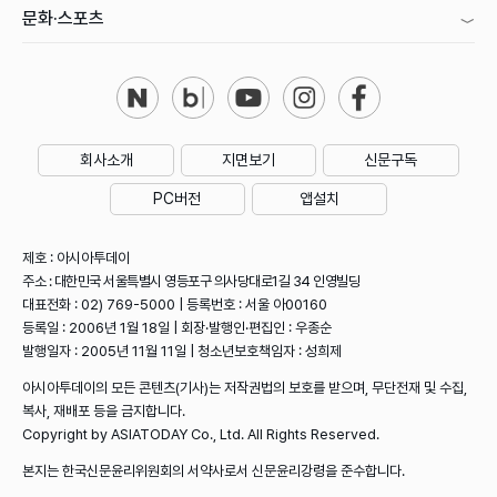
문화·스포츠
회사소개
지면보기
신문구독
PC버전
앱설치
제호 : 아시아투데이
주소 : 대한민국 서울특별시 영등포구 의사당대로1길 34 인영빌딩
대표전화 : 02) 769-5000 | 등록번호 : 서울 아00160
등록일 : 2006년 1월 18일 | 회장·발행인·편집인 : 우종순
발행일자 : 2005년 11월 11일 | 청소년보호책임자 : 성희제
아시아투데이의 모든 콘텐츠(기사)는 저작권법의 보호를 받으며, 무단전재 및 수집,
복사, 재배포 등을 금지합니다.
Copyright by ASIATODAY Co., Ltd. All Rights Reserved.
본지는 한국신문윤리위원회의 서약사로서 신문윤리강령을 준수합니다.