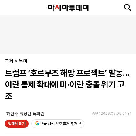
뉴
최
속
정
사
경
국
오
피
아
문
포
스
신
보
치
회
제
제
피
플
투
화
토
니
시
·
국제
언
티
스
>
북미
포
트럼프 ‘호르무즈 해방 프로젝트’ 발동…
츠
이란 통제 확대에 미·이란 충돌 위기 고
ENGLISH
中
Tiếng
조
文
Việt
하만주 워싱턴 특파원
승인 : 2026.05.05 01:31
지
신
후
제
회
앱
앱에서 읽기
구글 검색 선호 출처 추가
면
문
원
보
사
설
보
구
하
24
소
치
기
독
기
시
개