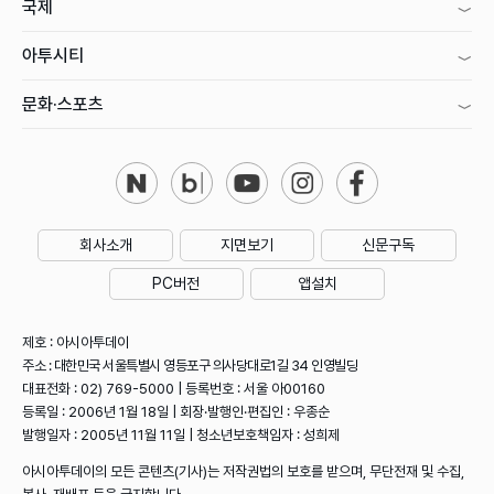
국제
아투시티
문화·스포츠
회사소개
지면보기
신문구독
PC버전
앱설치
제호 : 아시아투데이
주소 : 대한민국 서울특별시 영등포구 의사당대로1길 34 인영빌딩
대표전화 : 02) 769-5000 | 등록번호 : 서울 아00160
등록일 : 2006년 1월 18일 | 회장·발행인·편집인 : 우종순
발행일자 : 2005년 11월 11일 | 청소년보호책임자 : 성희제
아시아투데이의 모든 콘텐츠(기사)는 저작권법의 보호를 받으며, 무단전재 및 수집,