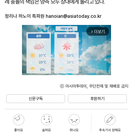
례 충돌의 책임은 양측 모두 상대에게 돌리고 있다.
정리나 하노이 특파원
hanoian@asiatoday.co.kr
더보기
arrow_forward_ios
ⓒ 아시아투데이, 무단전재 및 재배포 금지
Unmute
신문구독
후원하기
좋아요
슬퍼요
화나요
후속기사 원해요