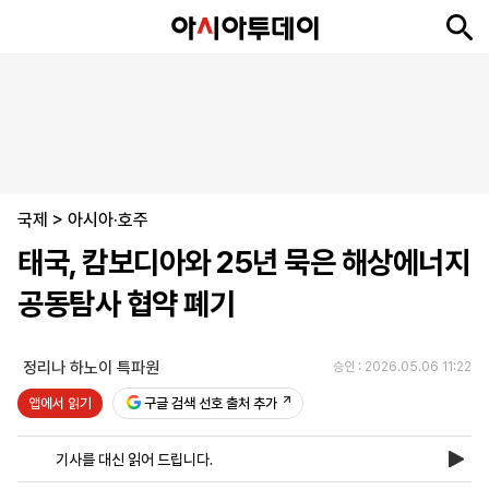
뉴
최
속
정
사
경
국
오
피
아
문
포
스
신
보
치
회
제
제
피
플
투
화
토
니
시
·
국제
언
티
스
>
아시아·호주
포
태국, 캄보디아와 25년 묵은 해상에너지
츠
공동탐사 협약 폐기
ENGLISH
中
Tiếng
文
Việt
정리나 하노이 특파원
승인 : 2026.05.06 11:22
앱에서 읽기
구글 검색 선호 출처 추가
지
신
후
제
회
앱
면
문
원
보
사
설
기사를 대신 읽어 드립니다.
보
구
하
24
소
치
기
독
기
시
개