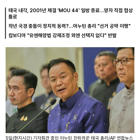
태국 내각, 2001년 체결 'MOU 44' 일방 종료…양자 직접 협상
틀로
마
운
대
작년 국경 충돌이 정치적 동력?…아누틴 총리 "선거 공약 이행"
켓
세
학
파
동
캄보디아 "유엔해양법 강제조정 외엔 선택지 없다" 반발
워
문
골
프
5일(현지시간) 기자회견 중인 아누틴 찬위라꾼 태국 총리/AP 연합뉴스