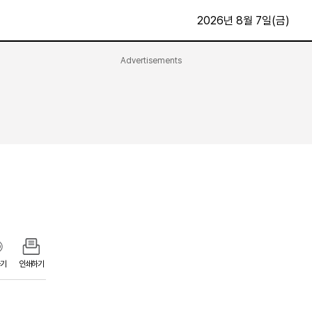
2026년 8월 7일(금)
Advertisements
문화·스포츠
최신
전체
방송
지면보기
가요
구독신청
영화
First Edition
문화
후원하기
카
종교
제보24시
스포츠
알립니다
여행
기
인쇄하기