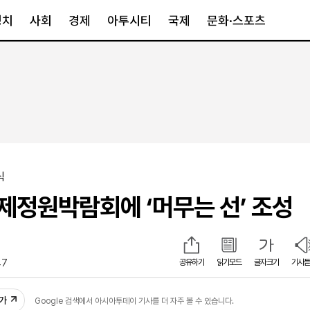
정치
사회
경제
아투시티
국제
문화·스포츠
경제
아투시티
국제
경제일반
종합
세계일반
정책
메트로
아시아·호주
금융·증권
경기·인천
북미
산업
세종·충청
중남미
식
IT·과학
영남
유럽
국제정원박람회에 ‘머무는 선’ 조성
부동산
호남
중동·아프리
유통
강원
중기·벤처
제주
47
공유하기
읽기모드
글자크기
기사듣
인스타그램
추가
Google 검색에서 아시아투데이 기사를 더 자주 볼 수 있습니다.