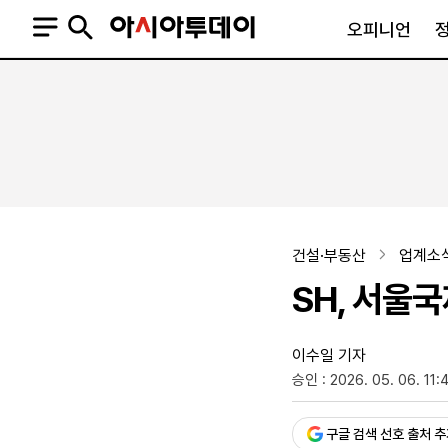
오피니언
오피니언
정치
사회
사설
정치일반
사회일반
칼럼·기고
청와대
사건·사고
기자의 눈
국회·정당
법원·검찰
피플
북한
교육·행정
건설·부동산
업계소
외교
노동·복지·환경
SH, 서울
국방
보건·의학
정부
이수일 기자
승인 : 2026. 05. 06. 11:
SNS
뉴스스탠드
네이버블로그
아투TV(유튜브)
페이스북
구글 검색 선호 출처 