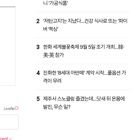
니 ‘가공식품’
2
‘저탄고지’는 지났다…건강 식사로 뜨는 ‘파이
버 맥싱’
3
한화 세계불꽃축제 9월 5일 조기 개최…韓·
美·英 참가
4
진화한 ‘8세대 아반떼’ 계약 시작…풀옵션 가
격이 무려
5
제주서 스노클링 즐겼는데…닷새 뒤 온몸에
발진, 무슨 일?