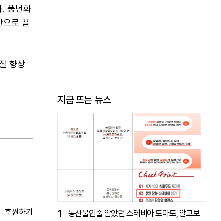
. 풍년화
안으로 끌
질 향상
지금 뜨는 뉴스
후원하기
1
농산물인줄 알았던 스테비아 토마토, 알고보