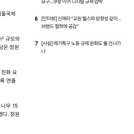
요구…쿠팡 이어 디지털 규제 압박
 서울국제
6
[인터뷰] 신애라 “교원 웰스와 방향성 같아…
브랜드 철학에 공감”
만㎡ 규모의
7
[사설] 메가특구 노동 규제 완화도 물 건너가
 담은 정원
나
 친화 요
록 연출
나무 15
했다. 정원