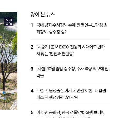
패밀리사이트
마켓파워
아투TV
대학동문골프최강전
많이 본 뉴스
1
국내 범죄·수사정보 손에 쥔 행안부…‘대검 범
죄정보’ 중수청 승계
2
[시승기] 볼보 EX90, 전동화 시대에도 변하
지 않는 ‘안전과 편안함’
3
[사설] 10월 출범 중수청, 수사 역량 확보에 전
력을
4
트럼프, 원정출산 아기 시민권 제한…대법원
패소 뒤 행정명령 2건 강행
5
미 하원 공화당, 한국 정통망법 집행 브리핑