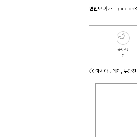
연찬모 기자
goodcm8
좋아요
0
ⓒ 아시아투데이, 무단전