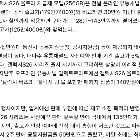
럭시S26 울트라 자급제 모델(256GB)은 전날 온라인 유통채
매됐다. 공식 출고가(179만7400원)와 비교하면 30만원 가량 
드사 할인까지 적용하면 구매가는 128만~143만원까지 떨어졌다
고가(125만4000원)와 맞먹는다.
수십만원대 통신사 공통지원금(옛 공시지원금) 등이 제공되지 않
부담이 높다. 대다수 유통채널도 사전예약 판매 기간 출고가 5%
다, 갤럭시S26 시리즈 출시 시기까지 고려하면 상당히 이례적
 지난주 오프라인 유통채널 일렉트로마트에선 갤럭시S26 울트라 
'갤럭시 버즈3', '갤럭시 링'을 포함한 패키지 상품이 140만원
 행사이지만, 업계에선 판매 부진에 따른 재고 소진 목적이 반
S26 시리즈는 사전예약 판매 일주일 만에 국내에서 135만대가
지만, 출고가 인상 여파에 전작 대비 흥행이 저조한 것으로 파악
시 2주 만에 공통지원금을 50만원으로 올렸고, 이달 초에는 최