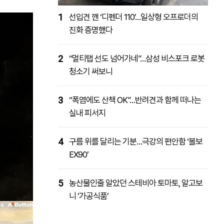
1
선입견 깬 ‘디펜더 110’…일상형 오프로더의
진화 증명했다
2
“멀티탭 선도 넘어가네”…삼성 비스포크 로봇
청소기 써보니
3
“폭염에도 산책 OK”…반려견과 함께 떠나는
실내 피서지
4
구름 위를 달리는 기분…극강의 편안함 ‘볼보
EX90’
5
농산물인줄 알았던 스테비아 토마토, 알고보
니 ‘가공식품’