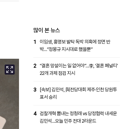
패밀리사이트
마켓파워
아투TV
대학동문골프최강전
많이 본 뉴스
1
이임생, 홍명보 발탁 독박 의혹에 정면 반
박…“정몽규 지시대로 했을뿐”
2
“결혼 망설이는 일 없어야”…李, ‘결혼 페널티’
22개 과제 점검 지시
3
[속보] 김민석, 與전당대회 제주·인천 당원투
표서 승리
4
검찰개혁 뽐내는 정청래 vs 당정협력 내세운
김민석…오늘 민주 전대 2라운드