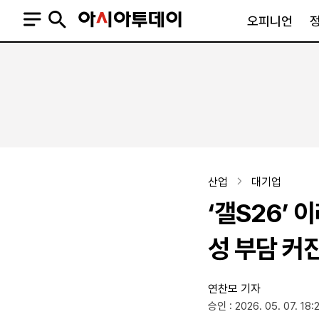
오피니언
오피니언
정치
사회
사설
정치일반
사회일반
칼럼·기고
청와대
사건·사고
기자의 눈
국회·정당
법원·검찰
피플
북한
교육·행정
산업
대기업
외교
노동·복지·환경
‘갤S26’
국방
보건·의학
정부
성 부담 커
연찬모 기자
SNS
승인 : 2026. 05. 07. 18:
뉴스스탠드
네이버블로그
아투TV(유튜브)
페이스북