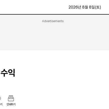
2026년 8월 8일(토)
Advertisements
문화·스포츠
최신
전체
방송
지면보기
가요
구독신청
영화
First Edition
문화
후원하기
 수익
카
종교
제보24시
스포츠
알립니다
여행
기
인쇄하기