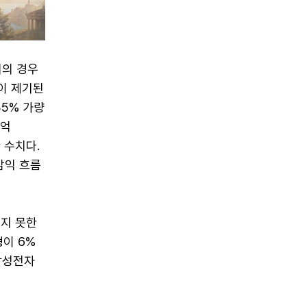
기의 경우
이 제기된
35% 가량
0억
 수치다.
감익 흐름
리지 못한
이 6%
 삼성전자