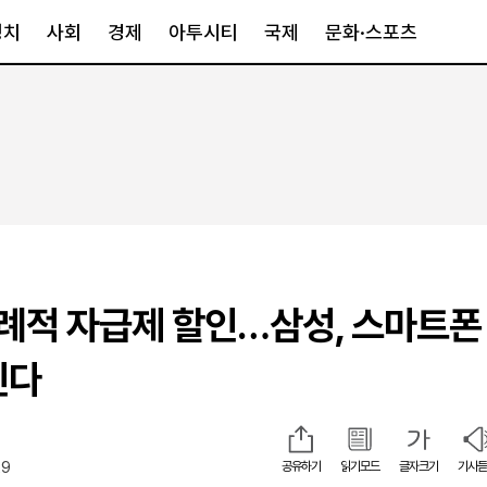
정치
사회
경제
아투시티
국제
문화·스포츠
경제
아투시티
국제
경제일반
종합
세계일반
정책
메트로
아시아·호주
금융·증권
경기·인천
북미
산업
세종·충청
중남미
IT·과학
영남
유럽
 이례적 자급제 할인…삼성, 스마트폰
부동산
호남
중동·아프리
유통
강원
진다
중기·벤처
제주
29
공유하기
읽기모드
글자크기
기사듣
인스타그램