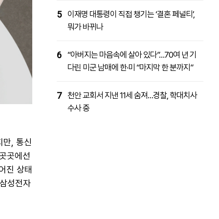
5
이재명 대통령이 직접 챙기는 ‘결혼 페널티’,
뭐가 바뀌나
6
“아버지는 마음속에 살아 있다”…70여 년 기
다린 미군 남매에 한·미 “마지막 한 분까지”
7
천안 교회서 지낸 11세 숨져…경찰, 학대치사
수사 중
지만, 통신
 곳곳에선
떨어진 상태
 삼성전자