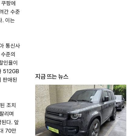
널 쿠팡에
내려간 수준
. 이는
아 통신사
 수준의
 할인율이
512GB
지금 뜨는 뉴스
에 판매된
영된 조치
 팔리며
된다. 앞
대 70만