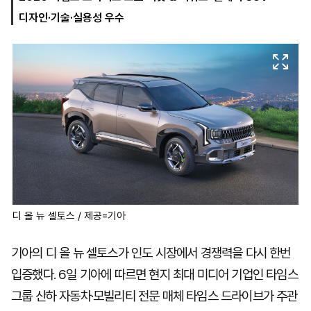
디자인·기술·실용성 우수
마
운
대
켓
세
학
파
동
워
문
골
프
디 올 뉴 셀토스 / 제공=기아
기아의 디 올 뉴 셀토스가 인도 시장에서 경쟁력을 다시 한번
입증했다. 6일 기아에 따르면 현지 최대 미디어 기업인 타임스
그룹 산하 자동차·모빌리티 전문 매체 타임스 드라이브가 주관