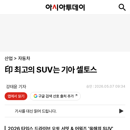
뉴
최
속
정
사
경
국
오
피
아
문
포
스
신
보
치
회
제
제
피
플
투
화
토
니
시
·
산업
언
티
스
>
자동차
포
印 최고의 SUV는 기아 셀토스
츠
강태윤 기자
승인 : 2026.05.07 09:34
ENGLISH
中
Tiếng
文
Việt
앱에서 읽기
구글 검색 선호 출처 추가
기사를 대신 읽어 드립니다.
지
신
후
제
회
앱
면
문
원
보
사
설
보
구
하
24
소
치
2026 타임스 드라이브 오토 서밋 & 어워즈 '올해의 SUV'
기
독
기
시
개