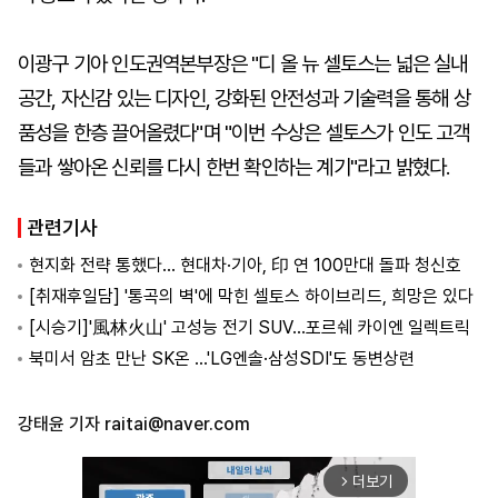
이광구 기아 인도권역본부장은 "디 올 뉴 셀토스는 넓은 실내
공간, 자신감 있는 디자인, 강화된 안전성과 기술력을 통해 상
품성을 한층 끌어올렸다"며 "이번 수상은 셀토스가 인도 고객
들과 쌓아온 신뢰를 다시 한번 확인하는 계기"라고 밝혔다.
관련기사
현지화 전략 통했다… 현대차·기아, 印 연 100만대 돌파 청신호
[취재후일담] '통곡의 벽'에 막힌 셀토스 하이브리드, 희망은 있다
[시승기]'風林火山' 고성능 전기 SUV…포르쉐 카이엔 일렉트릭
북미서 암초 만난 SK온 …'LG엔솔·삼성SDI'도 동변상련
강태윤 기자
raitai@naver.com
더보기
arrow_forward_ios