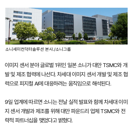
마
운
대
켓
세
학
파
동
워
문
골
프
소니세미컨덕터솔루션 본사./소니그룹
이미지 센서 분야 글로벌 1위인 일본 소니가 대만 TSMC와 개
발 및 제조 협력에 나선다. 차세대 이미지 센서 개발 및 제조 협
력으로 피지컬 AI에 대응하려는 움직임으로 해석된다.
9일 업계에 따르면 소니는 전날 실적 발표와 함께 차세대 이미
지 센서 개발과 제조를 위해 대만 파운드리 업체 TSMC와 전
략적 파트너십을 맺었다고 밝혔다.