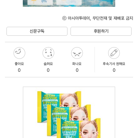
ⓒ 아시아투데이, 무단전재 및 재배포 금지
Unmute
신문구독
후원하기
좋아요
슬퍼요
화나요
후속기사 원해요
0
0
0
0