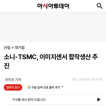
뉴
최
속
정
사
경
국
오
피
아
문
포
스
신
보
치
회
제
제
피
플
투
화
토
니
시
·
산업
언
티
스
>
대기업
포
소니-TSMC, 이미지센서 합작생산 추
츠
진
ENGLISH
中
Tiếng
文
Việt
이지선 기자
승인 : 2026.05.09 14:14
앱에서 읽기
구글 검색 선호 출처 추가
지
신
후
제
회
앱
면
문
원
보
사
설
기사를 대신 읽어 드립니다.
보
구
하
24
소
치
기
독
기
시
개