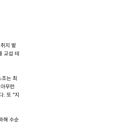
 취지 발
를 교섭 테
노조는 최
 아무런
. 또 "지
와해 수순