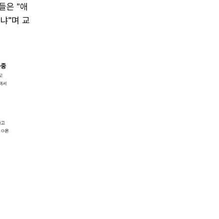
들은 "애
냐"며 교