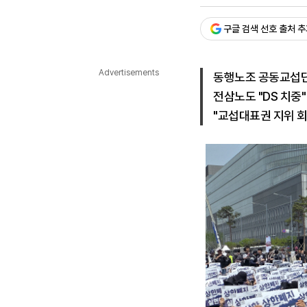
승인 : 2026. 05. 09. 15:
다국어뉴스
ENGLISH
Tiếng Việt
中文
구글 검색 선호 출처 
Advertisements
동행노조 공동교섭단
전삼노도 "DS 치중"
"교섭대표권 지위 