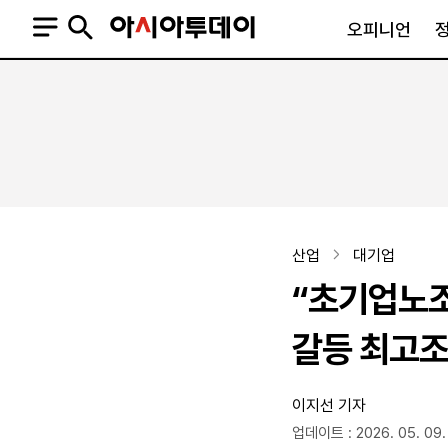
오피니언
오피니언
정치
사회
사설
정치일반
사회일반
칼럼·기고
청와대
사건·사고
기자의 눈
국회·정당
법원·검찰
피플
북한
교육·행정
산업
대기업
외교
노동·복지·환경
“초기업노조
국방
보건·의학
정부
갈등 최고
이지선 기자
SNS
뉴스스탠드
네이버블로그
아투TV(유튜브)
페이스북
업데이트 : 2026. 05. 09.