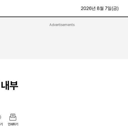
2026년 8월 7일(금)
Advertisements
문화·스포츠
최신
전체
방송
지면보기
가요
구독신청
영화
First Edition
문화
후원하기
 내부
카
종교
제보24시
스포츠
알립니다
여행
기
인쇄하기