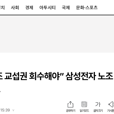
정치
사회
경제
아투시티
국제
문화·스포츠
경제
아투시티
국제
경제일반
종합
세계일반
정책
메트로
아시아·호주
금융·증권
경기·인천
북미
산업
세종·충청
중남미
IT·과학
영남
유럽
 교섭권 회수해야” 삼성전자 노조
부동산
호남
중동·아프리
유통
강원
조
중기·벤처
제주
인스타그램
 15:39
공유하기
읽기모드
글자크기
기사듣