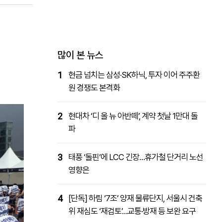
패밀리사이트
마켓파워
아투TV
대학동문골프최강전
많이 본 뉴스
1
현금 넘치는 삼성·SK하닉, 투자 이어 주주환
원 경쟁도 본격화
2
현대차 ‘디 올 뉴 아반떼’, 계약 첫날 1만대 돌
파
3
태풍 ‘돌핀’에 LCC 긴장…휴가철 단거리 노선
영향은
4
[단독] 하림 ‘7조’ 양재 물류단지, 서울시 건축
위 재심도 ‘재검토’…교통·방재 등 보완 요구