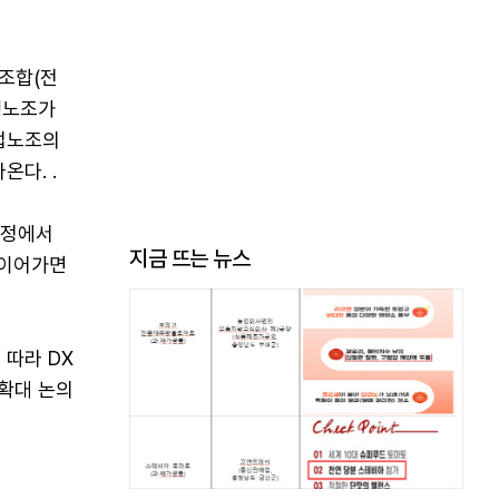
조합(전
행노조가
업노조의
다. .
과정에서
지금 뜨는 뉴스
 이어가면
 따라 DX
확대 논의