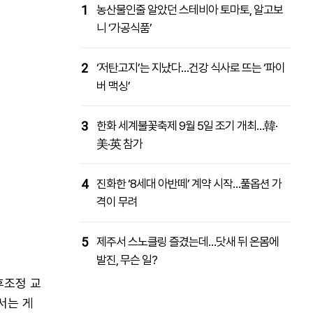
1
농산물인줄 알았던 스테비아 토마토, 알고보
니 ‘가공식품’
2
‘저탄고지’는 지났다…건강 식사로 뜨는 ‘파이
버 맥싱’
3
한화 세계불꽃축제 9월 5일 조기 개최…韓·
美·英 참가
4
진화한 ‘8세대 아반떼’ 계약 시작…풀옵션 가
격이 무려
5
제주서 스노클링 즐겼는데…닷새 뒤 온몸에
발진, 무슨 일?
후조정 교
서는 게