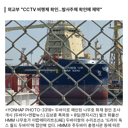
외교부 "CCTV 비행체 확인...발사주체 확인에 제약"
마
운
대
켓
세
학
파
동
워
문
골
프
<YONHAP PHOTO-3318> 두바이로 예인된 나무호 화재 원인 조사
개시 (두바이=연합뉴스) 김상훈 특파원 = 8일(현지시간) 벌크 화물선
HMM 나무호가 아랍에미리트(UAE) 두바이항의 수리조선소 '드라이 독
스 월드 두바이'에 접안해 있다. HMM과 주두바이 총영사관 등에 따르