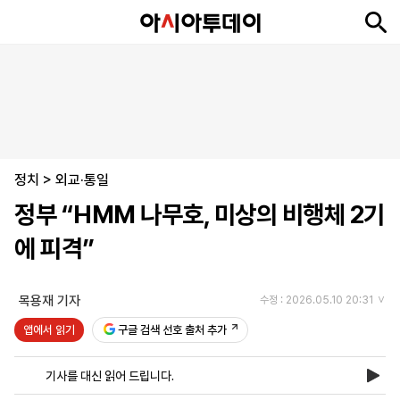
뉴
최
속
정
사
경
국
오
피
아
문
포
스
신
보
치
회
제
제
피
플
투
화
토
니
시
·
정치
언
티
스
>
외교·통일
포
정부 “HMM 나무호, 미상의 비행체 2기
츠
에 피격”
ENGLISH
中
Tiếng
文
Việt
목용재 기자
수정 : 2026.05.10 20:31
앱에서 읽기
구글 검색 선호 출처 추가
지
신
후
제
회
앱
면
문
원
보
사
설
기사를 대신 읽어 드립니다.
보
구
하
24
소
치
기
독
기
시
개