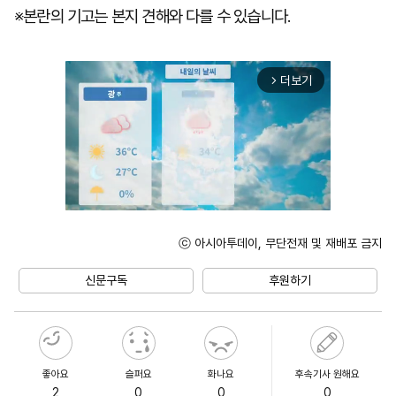
※본란의 기고는 본지 견해와 다를 수 있습니다.
더보기
arrow_forward_ios
ⓒ 아시아투데이, 무단전재 및 재배포 금지
Unmute
신문구독
후원하기
좋아요
슬퍼요
화나요
후속기사 원해요
2
0
0
0