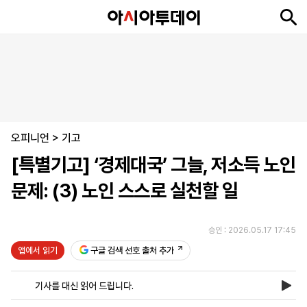
뉴
최
속
정
사
경
국
오
피
아
문
포
스
신
보
치
회
제
제
피
플
투
화
토
니
시
·
오피니언
언
티
스
>
기고
포
[특별기고] ‘경제대국’ 그늘, 저소득 노인
츠
문제: (3) 노인 스스로 실천할 일
ENGLISH
中
Tiếng
文
Việt
승인 : 2026.05.17 17:45
앱에서 읽기
구글 검색 선호 출처 추가
지
신
후
제
회
앱
면
문
원
보
사
설
기사를 대신 읽어 드립니다.
보
구
하
24
소
치
기
독
기
시
개