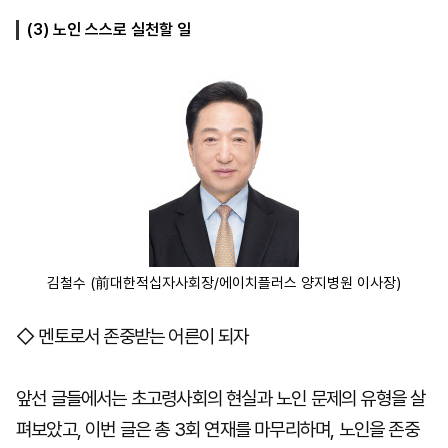
(3) 노인 스스로 실천할 일
마
운
대
켓
세
학
파
동
워
문
골
프
김철수 (前대한적십자사회장/에이치플러스 양지병원 이사장)
◇ 멘토로서 존중받는 어른이 되자
앞선 글들에서는 초고령사회의 현실과 노인 문제의 유형을 살
펴보았고, 이번 글은 총 3회 연재를 마무리하며, 노인을 존중