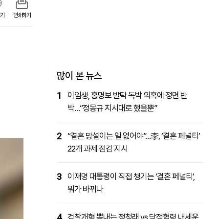
기
패밀리사이트
인쇄하기
마켓파워
아투TV
대학동문골프최강전
많이 본 뉴스
1
이임생, 홍명보 발탁 독박 의혹에 정면 반
박…“정몽규 지시대로 했을뿐”
2
“결혼 망설이는 일 없어야”…李, ‘결혼 페널티’
22개 과제 점검 지시
3
이재명 대통령이 직접 챙기는 ‘결혼 페널티’,
뭐가 바뀌나
4
검찰개혁 뽐내는 정청래 vs 당정협력 내세운