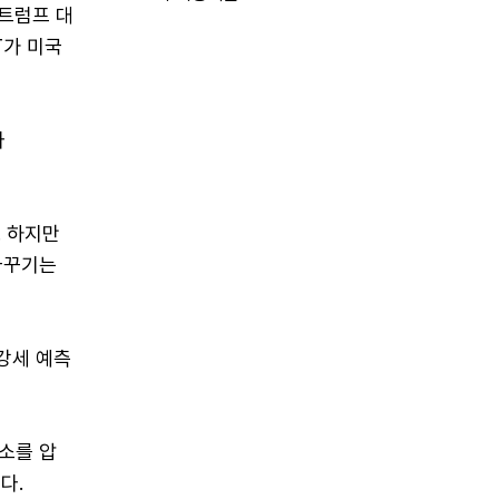
트럼프 대
T가 미국
마
. 하지만
바꾸기는
강세 예측
소를 압
다.