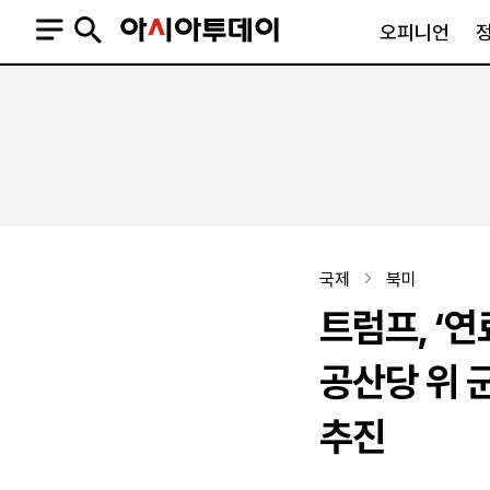
오피니언
오피니언
정치
사회
사설
정치일반
사회일반
칼럼·기고
청와대
사건·사고
기자의 눈
국회·정당
법원·검찰
피플
북한
교육·행정
국제
북미
외교
노동·복지·환경
트럼프, ‘연
국방
보건·의학
정부
공산당 위 
추진
SNS
뉴스스탠드
네이버블로그
아투TV(유튜브)
페이스북