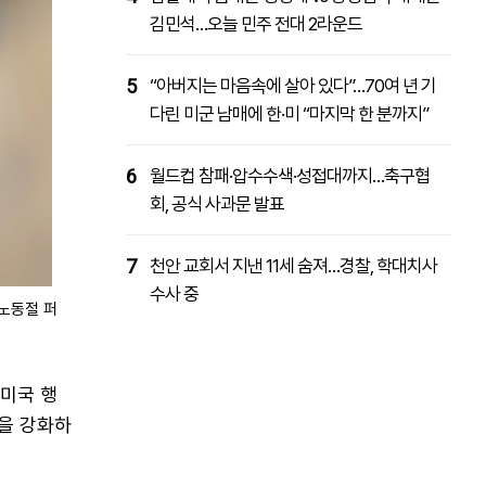
김민석…오늘 민주 전대 2라운드
5
“아버지는 마음속에 살아 있다”…70여 년 기
다린 미군 남매에 한·미 “마지막 한 분까지”
6
월드컵 참패·압수수색·성접대까지…축구협
회, 공식 사과문 발표
7
천안 교회서 지낸 11세 숨져…경찰, 학대치사
수사 중
 노동절 퍼
 미국 행
박을 강화하