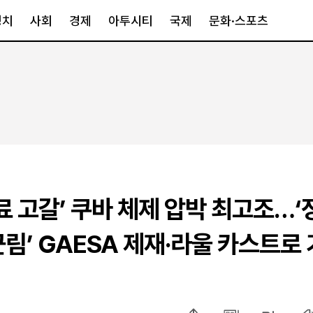
정치
사회
경제
아투시티
국제
문화·스포츠
경제
아투시티
국제
경제일반
종합
세계일반
정책
메트로
아시아·호주
금융·증권
경기·인천
북미
산업
세종·충청
중남미
IT·과학
영남
유럽
료 고갈’ 쿠바 체제 압박 최고조…‘
부동산
호남
중동·아프리
유통
강원
군림’ GAESA 제재·라울 카스트로
중기·벤처
제주
인스타그램