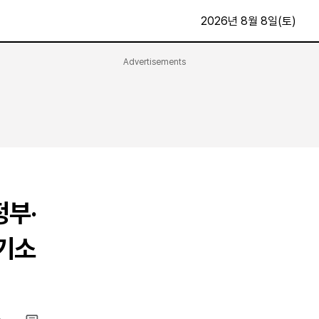
2026년 8월 8일(토)
Advertisements
문화·스포츠
최신
전체
방송
지면보기
가요
구독신청
영화
First Edition
문화
후원하기
정부·
카
종교
제보24시
스포츠
 기소
알립니다
여행