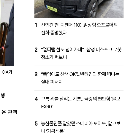
1
선입견 깬 ‘디펜더 110’…일상형 오프로더의
진화 증명했다
2
“멀티탭 선도 넘어가네”…삼성 비스포크 로봇
청소기 써보니
 CIA가
3
“폭염에도 산책 OK”…반려견과 함께 떠나는
실내 피서지
병행
4
구름 위를 달리는 기분…극강의 편안함 ‘볼보
EX90’
 온 관행
5
농산물인줄 알았던 스테비아 토마토, 알고보
니 ‘가공식품’