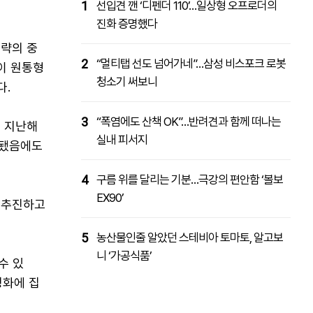
1
선입견 깬 ‘디펜더 110’…일상형 오프로더의
진화 증명했다
전략의 중
2
“멀티탭 선도 넘어가네”…삼성 비스포크 로봇
이 원통형
청소기 써보니
다.
3
“폭염에도 산책 OK”…반려견과 함께 떠나는
, 지난해
실내 피서지
체됐음에도
4
구름 위를 달리는 기분…극강의 편안함 ‘볼보
EX90’
을 추진하고
5
농산물인줄 알았던 스테비아 토마토, 알고보
니 ‘가공식품’
수 있
정화에 집