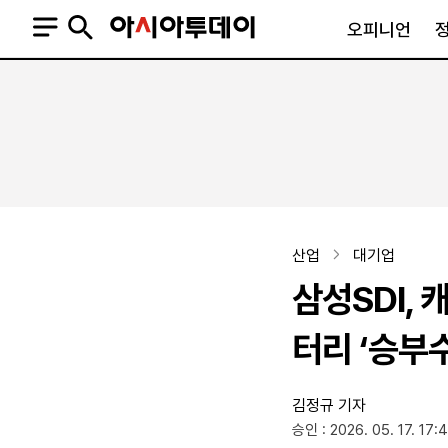
오피니언
오피니언
정치
사회
사설
정치일반
사회일반
칼럼·기고
청와대
사건·사고
기자의 눈
국회·정당
법원·검찰
피플
북한
교육·행정
산업
대기업
외교
노동·복지·환경
삼성SDI, 
국방
보건·의학
정부
터리 ‘승부수
김정규 기자
SNS
승인 : 2026. 05. 17. 17:
뉴스스탠드
네이버블로그
아투TV(유튜브)
페이스북