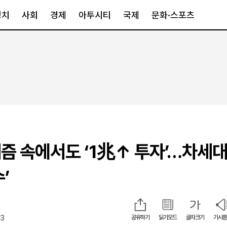
정치
사회
경제
아투시티
국제
문화·스포츠
경제
아투시티
국제
경제일반
종합
세계일반
정책
메트로
아시아·호주
금융·증권
경기·인천
북미
산업
세종·충청
중남미
IT·과학
영남
유럽
캐즘 속에서도 ‘1兆↑ 투자’…차세대
부동산
호남
중동·아프리
유통
강원
’
중기·벤처
제주
43
공유하기
읽기모드
글자크기
기사듣
인스타그램