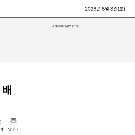
2026년 8월 8일(토)
Advertisements
문화·스포츠
최신
전체
방송
지면보기
가요
구독신청
영화
First Edition
문화
후원하기
 배
카
종교
제보24시
스포츠
알립니다
여행
기
인쇄하기