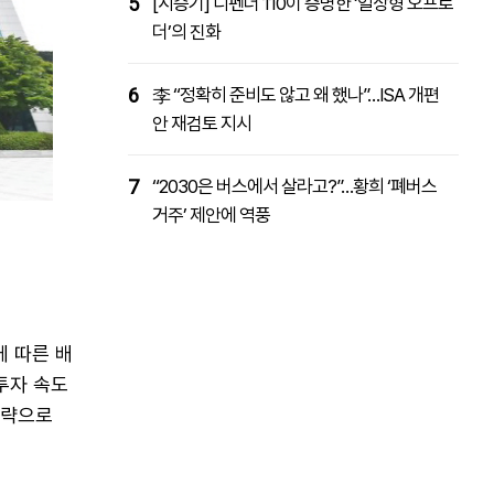
5
[시승기] 디펜더 110이 증명한 ‘일상형 오프로
더’의 진화
6
李 “정확히 준비도 않고 왜 했나”…ISA 개편
안 재검토 지시
7
“2030은 버스에서 살라고?”…황희 ‘폐버스
거주’ 제안에 역풍
에 따른 배
투자 속도
전략으로