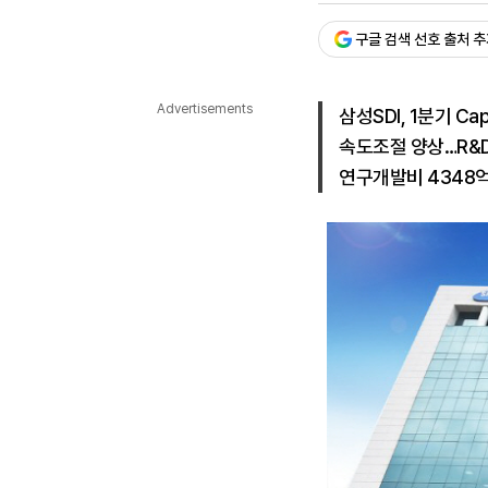
다국어뉴스
ENGLISH
Tiếng Việt
中文
구글 검색 선호 출처 
Advertisements
삼성SDI, 1분기 Ca
속도조절 양상…R&D
연구개발비 4348억