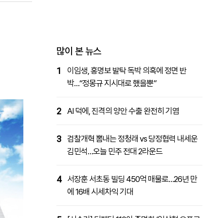
패밀리사이트
마켓파워
아투TV
대학동문골프최강전
많이 본 뉴스
1
이임생, 홍명보 발탁 독박 의혹에 정면 반
박…“정몽규 지시대로 했을뿐”
2
AI 덕에, 진격의 양안 수출 완전히 기염
3
검찰개혁 뽐내는 정청래 vs 당정협력 내세운
김민석…오늘 민주 전대 2라운드
4
서장훈 서초동 빌딩 450억 매물로…26년 만
에 16배 시세차익 기대