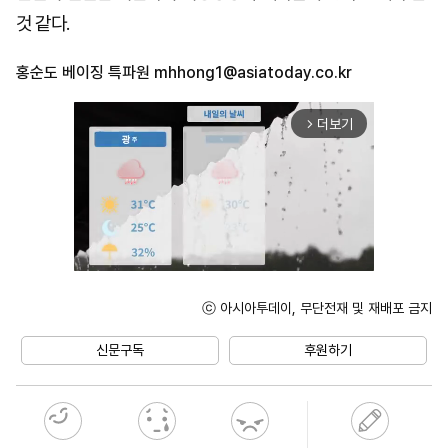
것 같다.
홍순도 베이징 특파원
mhhong1@asiatoday.co.kr
더보기
arrow_forward_ios
ⓒ 아시아투데이, 무단전재 및 재배포 금지
Unmute
신문구독
후원하기