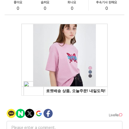
좋아요
슬퍼요
화나요
후속기사 원해요
0
0
0
0