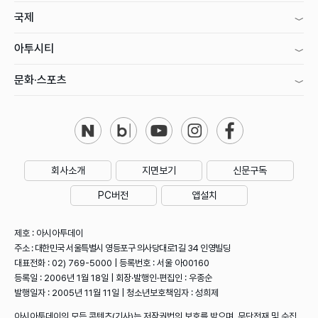
국제
아투시티
문화·스포츠
회사소개
지면보기
신문구독
PC버전
앱설치
제호 : 아시아투데이
주소 : 대한민국 서울특별시 영등포구 의사당대로1길 34 인영빌딩
대표전화 : 02) 769-5000 | 등록번호 : 서울 아00160
등록일 : 2006년 1월 18일 | 회장·발행인·편집인 : 우종순
발행일자 : 2005년 11월 11일 | 청소년보호책임자 : 성희제
아시아투데이의 모든 콘텐츠(기사)는 저작권법의 보호를 받으며, 무단전재 및 수집,