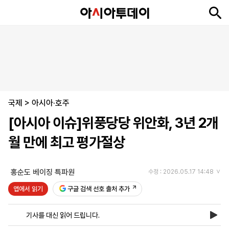
뉴
최
속
정
사
경
국
오
피
아
문
포
스
신
보
치
회
제
제
피
플
투
화
토
니
시
·
국제
언
티
스
>
아시아·호주
포
[아시아 이슈]위풍당당 위안화, 3년 2개
츠
월 만에 최고 평가절상
ENGLISH
中
Tiếng
文
Việt
홍순도 베이징 특파원
수정 : 2026.05.17 14:48
앱에서 읽기
구글 검색 선호 출처 추가
지
신
후
제
회
앱
면
문
원
보
사
설
기사를 대신 읽어 드립니다.
보
구
하
24
소
치
기
독
기
시
개