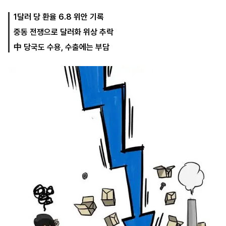
1달러 당 환율 6.8 위안 기록
중동 전쟁으로 달러화 위상 추락
마
운
대
켓
세
학
中 당국도 수용, 수출에는 부담
파
동
워
문
골
프