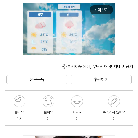
더보기
arrow_forward_ios
ⓒ 아시아투데이, 무단전재 및 재배포 금지
Unmute
신문구독
후원하기
좋아요
슬퍼요
화나요
후속기사 원해요
17
0
0
0