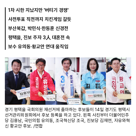
1차 시한 지났지만 '버티기 경쟁'
사전투표 직전까지 치킨게임 갈듯
마
운
대
켓
세
학
부산북갑, 박민식·한동훈 신경전
파
동
워
문
평택을, 진보 주자 3人 대혼전 속
골
보수 유의동·황교안 연대 움직임
프
경기 평택을 국회의원 재선거에 출마하는 후보들이 14일 경기도 평택시
선거관리위원회에서 후보 등록을 하고 있다. 왼쪽 사진부터 더불어민주
당 김용남, 국민의힘 유의동, 조국혁신당 조국, 진보당 김재연, 자유와혁
신 황교안 후보. /연합