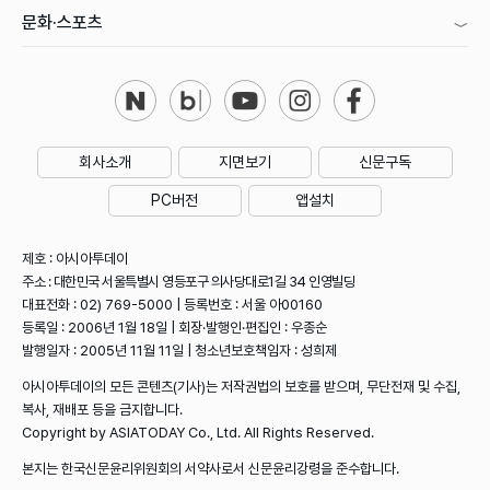
문화·스포츠
회사소개
지면보기
신문구독
PC버전
앱설치
제호 : 아시아투데이
주소 : 대한민국 서울특별시 영등포구 의사당대로1길 34 인영빌딩
대표전화 : 02) 769-5000 | 등록번호 : 서울 아00160
등록일 : 2006년 1월 18일 | 회장·발행인·편집인 : 우종순
발행일자 : 2005년 11월 11일 | 청소년보호책임자 : 성희제
아시아투데이의 모든 콘텐츠(기사)는 저작권법의 보호를 받으며, 무단전재 및 수집,
복사, 재배포 등을 금지합니다.
Copyright by ASIATODAY Co., Ltd. All Rights Reserved.
본지는 한국신문윤리위원회의 서약사로서 신문윤리강령을 준수합니다.