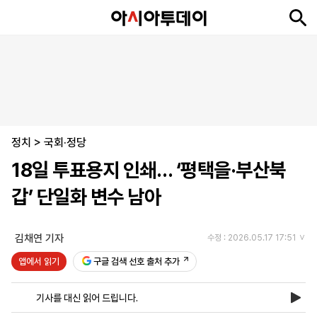
뉴
최
속
정
사
경
국
오
피
아
문
포
스
신
보
치
회
제
제
피
플
투
화
토
니
시
·
정치
언
티
스
>
국회·정당
포
18일 투표용지 인쇄… ‘평택을·부산북
츠
갑’ 단일화 변수 남아
ENGLISH
中
Tiếng
文
Việt
김채연 기자
수정 : 2026.05.17 17:51
앱에서 읽기
구글 검색 선호 출처 추가
지
신
후
제
회
앱
면
문
원
보
사
설
기사를 대신 읽어 드립니다.
보
구
하
24
소
치
기
독
기
시
개