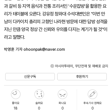
과 갈비 등 지역 음식과 전통 조리서인 '수운잡방'을 활용한 요
리가 테이블에 오른다. 강유정 청와대 수석대변인은 "이번 만
남이 다카이치 총리의 고향인 나라현 방문에 대한 답방 성격을
지닌 만큼 양국 정상 간 신뢰와 우의를 다지는 계기가 될 것"이
라고 말했다.
박영훈 기자
ohoonpak@naver.com
ⓒ 아시아투데이, 무단전재 및 재배포 금지
신문구독
후원하기
좋아요
슬퍼요
화나요
후속기사 원해요
18
0
0
0