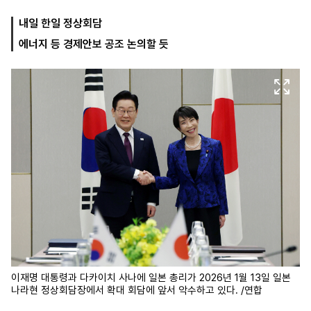
내일 한일 정상회담
에너지 등 경제안보 공조 논의할 듯
마
운
대
켓
세
학
파
동
워
문
골
프
이재명 대통령과 다카이치 사나에 일본 총리가 2026년 1월 13일 일본
나라현 정상회담장에서 확대 회담에 앞서 악수하고 있다. /연합