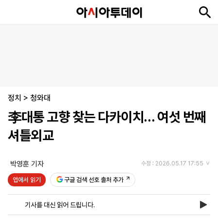
뉴
최
속
정
사
경
국
오
피
아
문
포
스
신
보
치
회
제
제
피
플
투
화
토
니
시
·
정치
언
티
스
>
청와대
포
李대통 고향 찾는 다카이치… 여섯 번째
츠
셔틀외교
ENGLISH
中
Tiếng
文
Việt
박영훈 기자
수정 : 2026.05.17 17:55
앱에서 읽기
구글 검색 선호 출처 추가
지
신
후
제
회
앱
면
문
원
보
사
설
기사를 대신 읽어 드립니다.
보
구
하
24
소
치
기
독
기
시
개