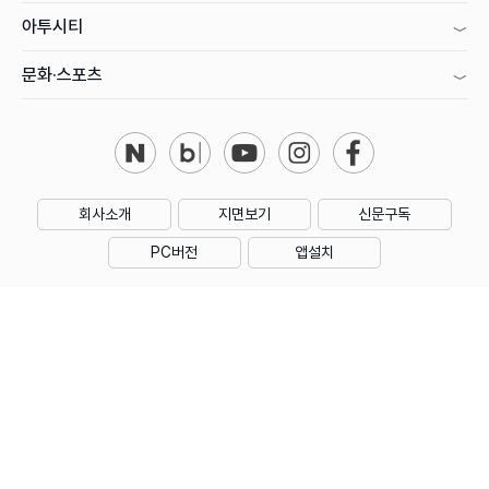
아투시티
문화·스포츠
회사소개
지면보기
신문구독
PC버전
앱설치
제호 : 아시아투데이
주소 : 대한민국 서울특별시 영등포구 의사당대로1길 34 인영빌딩
대표전화 : 02) 769-5000 | 등록번호 : 서울 아00160
등록일 : 2006년 1월 18일 | 회장·발행인·편집인 : 우종순
발행일자 : 2005년 11월 11일 | 청소년보호책임자 : 성희제
아시아투데이의 모든 콘텐츠(기사)는 저작권법의 보호를 받으며, 무단전재 및 수집,
복사, 재배포 등을 금지합니다.
Copyright by ASIATODAY Co., Ltd. All Rights Reserved.