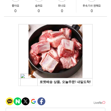
좋아요
슬퍼요
화나요
후속기사 원해요
0
0
0
0