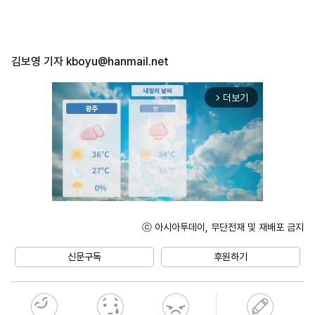
김보영 기자
kboyu@hanmail.net
더보기
arrow_forward_ios
ⓒ 아시아투데이, 무단전재 및 재배포 금지
Unmute
신문구독
후원하기