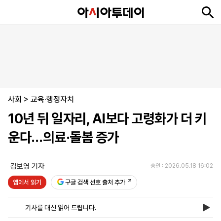
뉴
최
속
정
사
경
국
오
피
아
문
포
스
신
보
치
회
제
제
피
플
투
화
토
니
시
·
사회
언
티
스
>
교육·행정자치
포
10년 뒤 일자리, AI보다 고령화가 더 키
츠
운다…의료·돌봄 증가
ENGLISH
中
Tiếng
文
Việt
김보영 기자
승인 : 2026.05.18 16:02
앱에서 읽기
구글 검색 선호 출처 추가
지
신
후
제
회
앱
면
문
원
보
사
설
기사를 대신 읽어 드립니다.
보
구
하
24
소
치
기
독
기
시
개