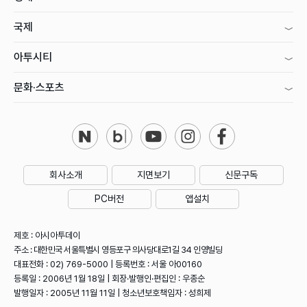
국제
아투시티
문화·스포츠
회사소개
지면보기
신문구독
PC버전
앱설치
제호 : 아시아투데이
주소 : 대한민국 서울특별시 영등포구 의사당대로1길 34 인영빌딩
대표전화 : 02) 769-5000 | 등록번호 : 서울 아00160
등록일 : 2006년 1월 18일 | 회장·발행인·편집인 : 우종순
발행일자 : 2005년 11월 11일 | 청소년보호책임자 : 성희제