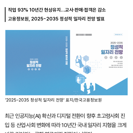
직업 93% 10년간 현상유지…교사·판매·접객은 감소
고용정보원, 2025~2035 정성적 일자리 전망 발표
마
운
대
켓
세
학
파
동
워
문
골
프
'2025~2035 정성적 일자리 전망' 표지/한국고용정보원
최근 인공지능(AI) 확산과 디지털 전환이 향후 초고령사회 진
입 등 산업·사회 변화에 따라 10년간 국내 일자리 지형을 크게