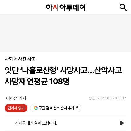
뉴
최
속
정
사
경
국
오
피
아
문
포
스
신
보
치
회
제
제
피
플
투
화
토
니
시
·
사회
언
티
스
>
사건·사고
포
잇단 ‘나홀로산행’ 사망사고…산악사고
츠
사망자 연평균 108명
ENGLISH
中
Tiếng
文
Việt
이하은 기자
승인 : 2026.05.20 16:17
앱에서 읽기
구글 검색 선호 출처 추가
지
신
후
제
회
앱
면
문
원
보
사
설
기사를 대신 읽어 드립니다.
보
구
하
24
소
치
기
독
기
시
개