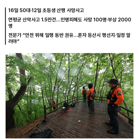
16일 50대·12일 초등생 산행 사망사고
연평균 산악사고 1.5만건…인명피해도 사망 100명·부상 2000
마
운
대
명
켓
세
학
파
동
전문가 “안전 위해 일행 동반 권유…혼자 등산시 행선지·일정 알
워
문
려야”
골
프