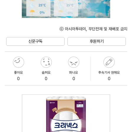
ⓒ 아시아투데이, 무단전재 및 재배포 금지
Unmute
신문구독
후원하기
좋아요
슬퍼요
화나요
후속기사 원해요
0
0
0
0