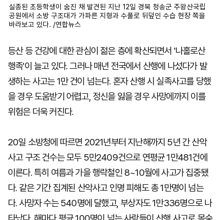
실종된 초등학생이 숨진 채 발견된 지난 12일 경북 청송군 주왕산국립
공원에서 소방 구조대가 가파른 지형과 수풀로 뒤덮인 수습 현장 쪽을
바라보고 있다. /연합뉴스
등산 등 건강에 대한 관심이 젊은 층에 확산되면서 '나홀로산
행족'이 늘고 있다. 그러나 매년 전국에서 산행에 나섰다가 발
생하는 사고는 1만 건이 넘는다. 혼자 산행 시 실족사고를 당했
을 경우 도움받기 어렵고, 정신을 잃을 경우 사망에까지 이를
위험은 더욱 커진다.
20일 소방청에 따르면 2021년부터 지난해까지 5년 간 산악
사고 구조 건수는 모두 5만2409건으로 연평균 1만481건에
이른다. 특히 여름과 가을 행락철인 8~10월에 사고가 집중됐
다. 같은 기간 집계된 산악사고 인명 피해도 총 1만명이 넘는
다. 사망자 수는 540명에 달했고, 부상자도 1만336명으로 나
타났다. 해마다 평균 100명이 넘는 사람들이 산행 사고로 목숨