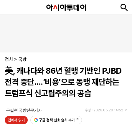
뉴
최
속
정
사
경
국
오
피
아
문
포
스
신
보
치
회
제
제
피
플
투
화
토
니
시
·
정치
언
티
스
>
국방
포
美, 캐나다와 86년 혈맹 기반인 PJBD
츠
전격 중단....‘비용’으로 동맹 재단하는
ENGLISH
中
Tiếng
트럼프식 신고립주의의 공습
文
Việt
구필현 국방전문기자
수정 : 2026.05.20 14:52
지
신
후
제
회
앱
앱에서 읽기
구글 검색 선호 출처 추가
면
문
원
보
사
설
보
구
하
24
소
치
기
독
기
시
개