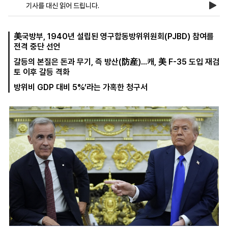
기사를 대신 읽어 드립니다.
마
운
대
美국방부, 1940년 설립된 영구합동방위위원회(PJBD) 참여를
켓
세
학
전격 중단 선언
파
동
갈등의 본질은 돈과 무기, 즉 방산(防産)...캐, 美 F-35 도입 재검
워
문
골
토 이후 갈등 격화
프
방위비 GDP 대비 5%’라는 가혹한 청구서