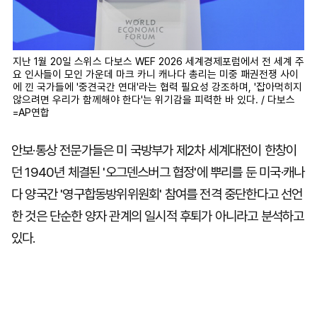
지난 1월 20일 스위스 다보스 WEF 2026 세계경제포럼에서 전 세계 주
요 인사들이 모인 가운데 마크 카니 캐나다 총리는 미중 패권전쟁 사이
에 낀 국가들에 '중견국간 연대'라는 협력 필요성 강조하며, '잡아먹히지
않으려면 우리가 함께해야 한다'는 위기감을 피력한 바 있다. / 다보스
=AP연합
안보·통상 전문가들은 미 국방부가 제2차 세계대전이 한창이
던 1940년 체결된 '오그덴스버그 협정'에 뿌리를 둔 미국·캐나
다 양국간 '영구합동방위위원회' 참여를 전격 중단한다고 선언
한 것은 단순한 양자 관계의 일시적 후퇴가 아니라고 분석하고
있다.