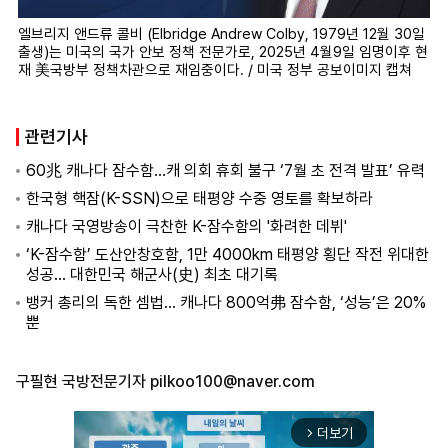
엘브리지 앤드류 콜비 (Elbridge Andrew Colby, 1979년 12월 30일
출생)는 미국의 국가 안보 정책 전문가로, 2025년 4월9일 임명이후 현
재 美국방부 정책차관으로 재임중이다. / 미국 정부 공보이미지 캡쳐
관련기사
60兆 캐나다 잠수함…캐 의회 휴회 불구 ‘7월 초 전격 발표’ 유력
한국형 핵잠(K-SSN)으로 태평양 수중 영토를 확보하라
캐나다 국영방송이 극찬한 K-잠수함의 '화려한 데뷔'
‘K-잠수함’ 도산안창호함, 1만 4000km 태평양 횡단 작전 위대한
성공… 대한민국 해군사(史) 최초 대기록
뱅커 총리의 독한 셈법… 캐나다 800억弗 잠수함, ‘성능’은 20%
뿐
구필현 국방전문기자
pilkoo100@naver.com
더보기
arrow_forward_ios