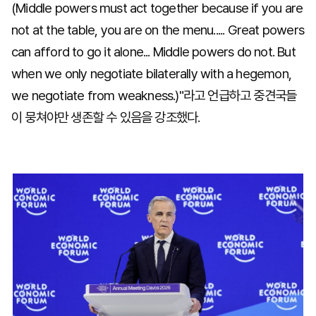
(Middle powers must act together because if you are
not at the table, you are on the menu..... Great powers
can afford to go it alone... Middle powers do not. But
when we only negotiate bilaterally with a hegemon,
we negotiate from weakness.)"라고 언급하고 중견국들
이 뭉쳐야만 생존할 수 있음을 강조했다.