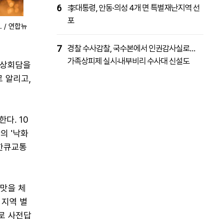
6
李대통령, 안동·의성 4개 면 특별재난지역 선
포
 / 연합뉴
7
경찰 수사감찰, 국수본에서 인권감사실로…
가족상피제 실시·내부비리 수사대 신설도
정상회담을
 알리고,
다. 10
의 '낙화
 한큐교통
 맛을 체
 지역 별
로 사전답