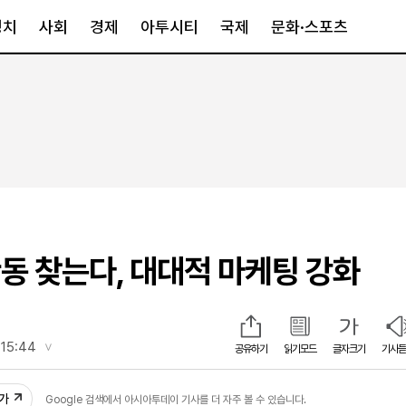
정치
사회
경제
아투시티
국제
문화·스포츠
경제
아투시티
국제
경제일반
종합
세계일반
정책
메트로
아시아·호주
금융·증권
경기·인천
북미
산업
세종·충청
중남미
IT·과학
영남
유럽
동 찾는다, 대대적 마케팅 강화
부동산
호남
중동·아프리
유통
강원
중기·벤처
제주
 15:44
공유하기
읽기모드
글자크기
기사듣
23
인스타그램
추가
Google 검색에서 아시아투데이 기사를 더 자주 볼 수 있습니다.