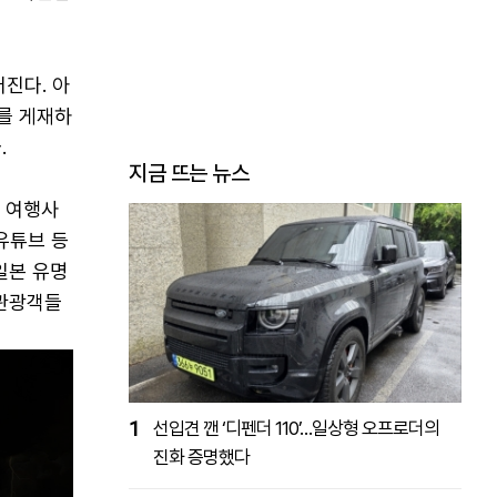
진다. 아
를 게재하
.
지금 뜨는 뉴스
 여행사
유튜브 등
일본 유명
 관광객들
1
선입견 깬 ‘디펜더 110’…일상형 오프로더의
진화 증명했다