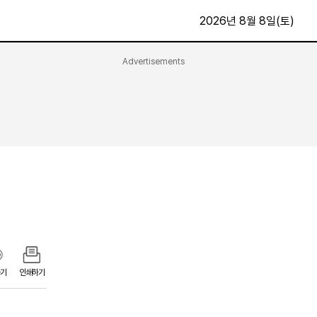
2026년 8월 8일(토)
Advertisements
문화·스포츠
최신
전체
방송
지면보기
가요
구독신청
영화
First Edition
문화
후원하기
카
종교
제보24시
스포츠
알립니다
여행
기
인쇄하기