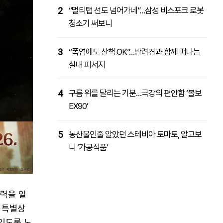
2
“멀티탭 선도 넘어가네”…삼성 비스포크 로봇
청소기 써보니
3
“폭염에도 산책 OK”…반려견과 함께 떠나는
실내 피서지
4
구름 위를 달리는 기분…극강의 편안함 ‘볼보
EX90’
5
농산물인줄 알았던 스테비아 토마토, 알고보
니 ‘가공식품’
매력을 일
 특별상
있도록 노