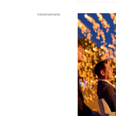
다국어뉴스
ENGLISH
Tiếng Việt
中文
Advertisements