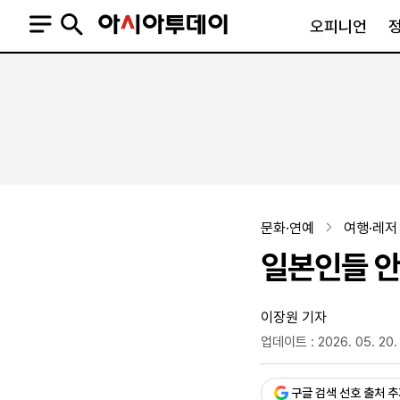
오피니언
오피니언
정치
사회
사설
정치일반
사회일반
칼럼·기고
청와대
사건·사고
기자의 눈
국회·정당
법원·검찰
피플
북한
교육·행정
문화·연예
여행·레저
외교
노동·복지·환경
일본인들 안
국방
보건·의학
정부
이장원 기자
업데이트 : 2026. 05. 20.
승인 : 2026. 05. 20. 15:
SNS
뉴스스탠드
네이버블로그
아투TV(유튜브)
페이스북
구글 검색 선호 출처 