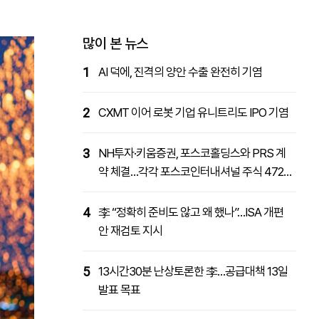
패밀리사이트
마켓파워
아투TV
대학동문골프최강전
많이 본 뉴스
1
AI 덕에, 진격의 양안 수출 완전히 기염
2
CXMT 이어 로봇 기업 유니트리도 IPO 기염
3
NH투자·키움증권, 포스코홀딩스와 PRS 계
약 체결…각각 포스코인터내셔널 주식 4727
억원 취득
4
李 “정확히 준비도 않고 왜 했나”…ISA 개편
안 재검토 지시
5
13시간30분 난상토론한 李…공급대책 13일
발표 목표