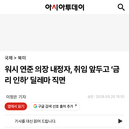
뉴
최
속
정
사
경
국
오
피
아
문
포
스
신
보
치
회
제
제
피
플
투
화
토
니
시
·
국제
언
티
스
>
북미
포
워시 연준 의장 내정자, 취임 앞두고 ‘금
츠
리 인하’ 딜레마 직면
ENGLISH
中
Tiếng
文
Việt
이정은 기자
승인 : 2026.05.20 15:51
앱에서 읽기
구글 검색 선호 출처 추가
지
신
후
제
회
앱
면
문
원
보
사
설
기사를 대신 읽어 드립니다.
보
구
하
24
소
치
기
독
기
시
개