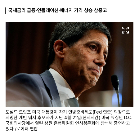
국채금리 급등·인플레이션·에너지 가격 상승 삼중고
마
운
대
켓
세
학
파
동
워
문
골
프
도널드 트럼프 미국 대통령이 차기 연방준비제도(Fed·연준) 의장으로
지명한 케빈 워시 후보자가 지난 4월 21일(현지시간) 미국 워싱턴 D.C.
국회의사당에서 열린 상원 은행위원회 인사청문회에 참석해 증언하고
있다./로이터 연합