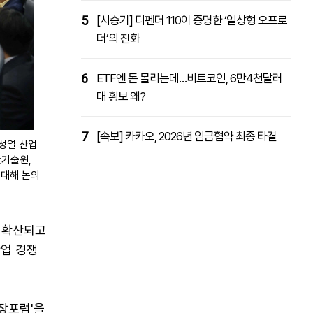
5
[시승기] 디펜더 110이 증명한 ‘일상형 오프로
더’의 진화
6
ETF엔 돈 몰리는데…비트코인, 6만4천달러
대 횡보 왜?
7
[속보] 카카오, 2026년 임금협약 최종 타결
김성열 산업
산기술원,
 대해 논의
로 확산되고
 산업 경쟁
장포럼'을