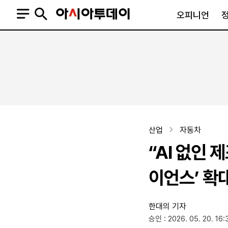
오피니언
오피니언
정치
사회
사설
정치일반
사회일반
칼럼·기고
청와대
사건·사고
기자의 눈
국회·정당
법원·검찰
피플
북한
교육·행정
산업
자동차
외교
노동·복지·환경
“AI 없인 
국방
보건·의학
정부
이언스’ 확
한대의 기자
SNS
승인 : 2026. 05. 20. 16:
뉴스스탠드
네이버블로그
아투TV(유튜브)
페이스북