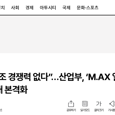
정치
사회
경제
아투시티
국제
문화·스포츠
경제
아투시티
국제
경제일반
종합
세계일반
정책
메트로
아시아·호주
금융·증권
경기·인천
북미
산업
세종·충청
중남미
IT·과학
영남
유럽
제조 경쟁력 없다”…산업부, ‘M.AX
부동산
호남
중동·아프리
유통
강원
대 본격화
중기·벤처
제주
31
공유하기
읽기모드
글자크기
기사듣
인스타그램