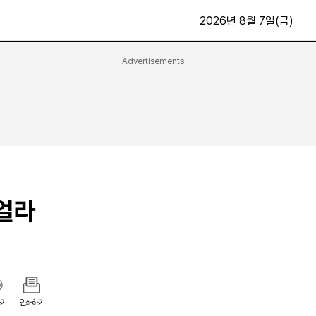
2026년 8월 7일(금)
Advertisements
문화·스포츠
최신
전체
방송
지면보기
가요
구독신청
영화
First Edition
문화
후원하기
 얼라
카
종교
제보24시
스포츠
알립니다
여행
기
인쇄하기