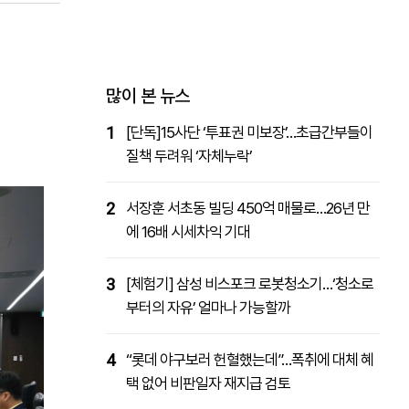
패밀리사이트
마켓파워
아투TV
대학동문골프최강전
많이 본 뉴스
1
[단독]15사단 ‘투표권 미보장’…초급간부들이
질책 두려워 ‘자체누락’
2
서장훈 서초동 빌딩 450억 매물로…26년 만
에 16배 시세차익 기대
3
[체험기] 삼성 비스포크 로봇청소기…‘청소로
부터의 자유’ 얼마나 가능할까
4
“롯데 야구보러 헌혈했는데”…폭취에 대체 혜
택 없어 비판일자 재지급 검토