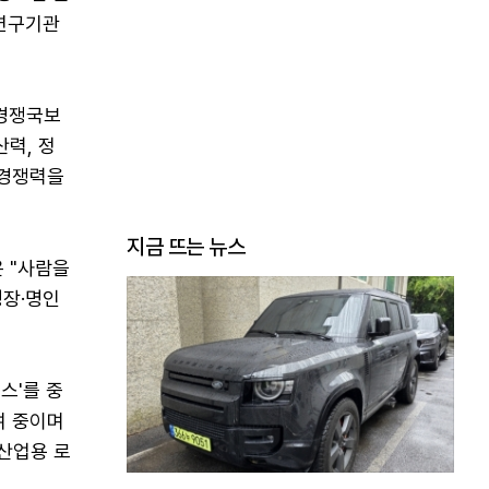
·연구기관
 경쟁국보
력, 정
 경쟁력을
지금 뜨는 뉴스
 "사람을
명장·명인
스'를 중
여 중이며
 산업용 로