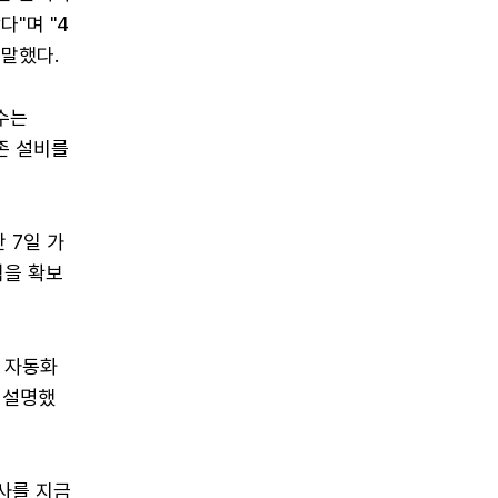
"며 "4
 말했다.
수는
존 설비를
 7일 가
력을 확보
순 자동화
 설명했
사를 지금