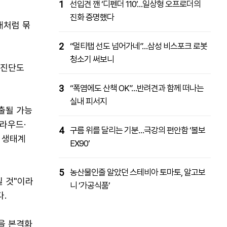
1
선입견 깬 ‘디펜더 110’…일상형 오프로더의
진화 증명했다
대처럼 묶
2
“멀티탭 선도 넘어가네”…삼성 비스포크 로봇
청소기 써보니
 진단도
3
“폭염에도 산책 OK”…반려견과 함께 떠나는
실내 피서지
출될 가능
클라우드·
4
구름 위를 달리는 기분…극강의 편안함 ‘볼보
I 생태계
EX90’
5
농산물인줄 알았던 스테비아 토마토, 알고보
질 것"이라
니 ‘가공식품’
다.
을 본격화