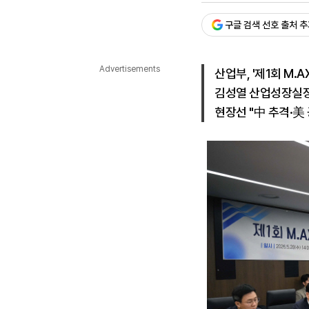
다국어뉴스
ENGLISH
Tiếng Việt
中文
구글 검색 선호 출처 
Advertisements
산업부, '제1회 M.
김성열 산업성장실장 
현장선 "中 추격·美