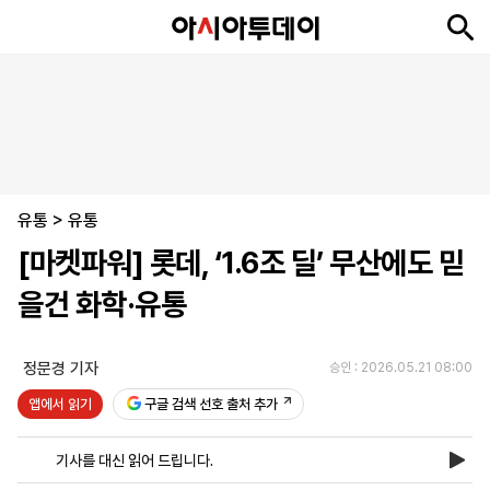
뉴
최
속
정
사
경
국
오
피
아
문
포
스
신
보
치
회
제
제
피
플
투
화
토
니
시
·
유통
언
티
스
>
유통
포
[마켓파워] 롯데, ‘1.6조 딜’ 무산에도 믿
츠
을건 화학·유통
ENGLISH
中
Tiếng
文
Việt
정문경 기자
승인 : 2026.05.21 08:00
앱에서 읽기
구글 검색 선호 출처 추가
지
신
후
제
회
앱
면
문
원
보
사
설
기사를 대신 읽어 드립니다.
보
구
하
24
소
치
기
독
기
시
개