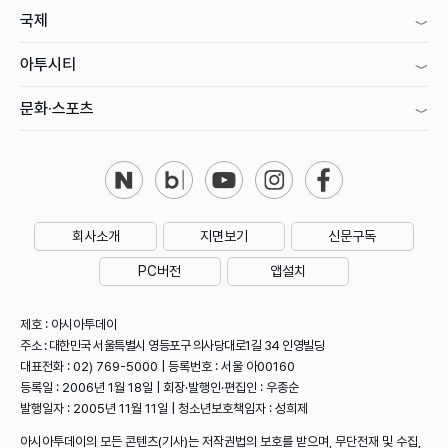
국제
아투시티
문화·스포츠
회사소개
지면보기
신문구독
PC버전
앱설치
제호 : 아시아투데이
주소 : 대한민국 서울특별시 영등포구 의사당대로1길 34 인영빌딩
대표전화 : 02) 769-5000 | 등록번호 : 서울 아00160
등록일 : 2006년 1월 18일 | 회장·발행인·편집인 : 우종순
발행일자 : 2005년 11월 11일 | 청소년보호책임자 : 성희제
아시아투데이의 모든 콘텐츠(기사)는 저작권법의 보호를 받으며, 무단전재 및 수집,