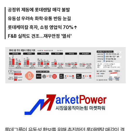
공정위 제동에 롯데렌탈 매각 불발
유동성 우려속 화학·유통 반등 눈길
마
운
대
켓
세
학
롯데케미칼 흑자, 쇼핑 영업익 70%↑
파
동
워
문
F&B 실적도 견조…재우안정 '열쇠'
골
프
롯데그룹이 유동성 확보를 위해 추진하던 롯데렌탈 매각이 결