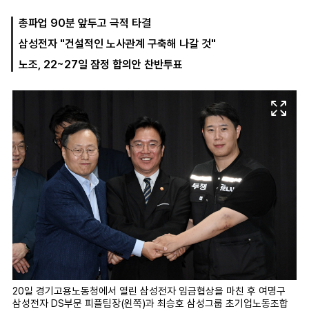
총파업 90분 앞두고 극적 타결
삼성전자 "건설적인 노사관계 구축해 나갈 것"
마
운
대
켓
세
학
노조, 22~27일 잠정 합의안 찬반투표
파
동
워
문
골
프
20일 경기고용노동청에서 열린 삼성전자 임금협상을 마친 후 여명구
삼성전자 DS부문 피플팀장(왼쪽)과 최승호 삼성그룹 초기업노동조합