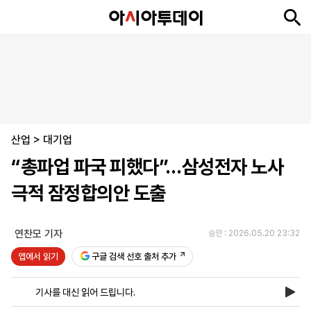
뉴
최
속
정
사
경
국
오
피
아
문
포
스
신
보
치
회
제
제
피
플
투
화
토
니
시
·
산업
언
티
스
>
대기업
포
“총파업 파국 피했다”…삼성전자 노사
츠
극적 잠정합의안 도출
ENGLISH
中
Tiếng
文
Việt
연찬모 기자
승인 : 2026.05.20 23:32
앱에서 읽기
구글 검색 선호 출처 추가
지
신
후
제
회
앱
면
문
원
보
사
설
기사를 대신 읽어 드립니다.
보
구
하
24
소
치
기
독
기
시
개