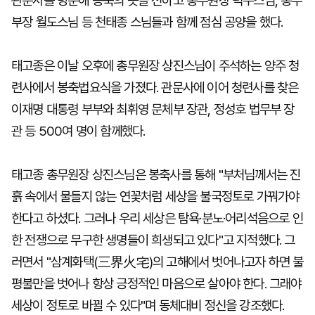
관문사를 방문해 봉축의 뜻을 전하고 총무원장 덕수스님, 총무
부장 월도스님 등 천태종 스님들과 함께 점심 공양을 했다.
태고종은 이날 오후에 총무원장 상진스님이 주석하는 양주 청
련사에서 봉축법요식을 가졌다. 관문사에 이어 청련사를 찾은
이재명 대통령 부부와 최휘영 문체부 장관, 정성호 법무부 장
관 등 500여 명이 함께했다.
태고종 총무원장 상진스님은 봉축사를 통해 "부처님께서는 진
흙 속에서 물들지 않는 연꽃처럼 세상을 불국정토로 가꿔가야
한다고 하셨다. 그러나 우리 세상은 탐욕·분노·어리석음으로 인
한 전쟁으로 무구한 생명들이 희생되고 있다"고 지적했다. 그
러면서 "삼계화택(三界火宅)의 고해에서 벗어나고자 하면 불
평불만을 벗어나 항상 긍정적인 마음으로 살아야 한다. 그래야
세상이 정토로 바뀔 수 있다"며 동체대비 정신을 강조했다.