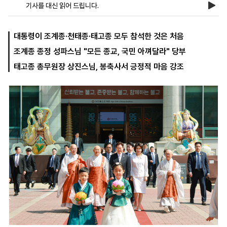
기사를 대신 읽어 드립니다.
마
운
대
대통령이 조계종·천태종·태고종 모두 참석한 것은 처음
켓
세
학
조계종 종정 성파스님 "모든 종교, 국민 아껴달라" 당부
파
동
워
문
태고종 총무원장 상진스님, 봉축사서 긍정적 마음 강조
골
프