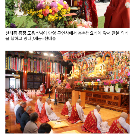
천태종 종정 도용스님이 단양 구인사에서 봉축법요식에 앞서 관불 의식
을 행하고 있다./제공=천태종