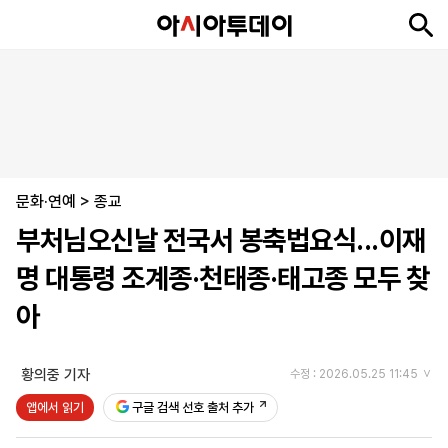
뉴
최
속
정
사
경
국
오
피
아
문
포
스
신
보
치
회
제
제
피
플
투
화
토
니
시
·
문화·연예
언
티
스
>
종교
포
부처님오신날 전국서 봉축법요식...이재
츠
명 대통령 조계종·천태종·태고종 모두 찾
ENGLISH
中
Tiếng
아
文
Việt
황의중 기자
수정 : 2026.05.25 11:45
지
신
후
제
회
앱
앱에서 읽기
구글 검색 선호 출처 추가
면
문
원
보
사
설
보
구
하
24
소
치
기
독
기
시
개