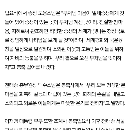
법요식에서 종정 도용스님은 "부처님 마음이 일체중생에게 깃
들어 있어 중생이 있는 곳이 부처님 계신 곳이라. 진실한 참마
음, 지혜로써 관조하면 허망한 중생의 세계가 빛나는 청정국토
로 장엄하게 나타남을 보게 될 것"이라며 "세계평화와 국운융
창을 일심으로 발원하며 소외된 이웃과 고통받는 이들을 위하
여 자비의 등불을 밝히며, 우리 곁으로 오신 부처님을 맞이하
자"고 봉축 법어를 내렸다.
천태종 총무원장 덕수스님은 봉축사에서 "우리 모두 청정한 본
마음을 회복해 갈등과 대립이 있는 곳에 화해의 손길을 내밀고
소외되고 외로운 이들에게는 따뜻한 온기를 전하자"고 말했다.
이재명 대통령 부부 또한 조계사 봉축법요식 이후 천태종 서울