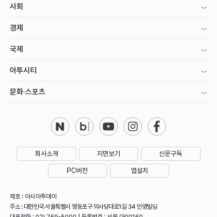
사회
경제
국제
아투시티
문화·스포츠
회사소개
지면보기
신문구독
PC버전
앱설치
제호 : 아시아투데이
주소 : 대한민국 서울특별시 영등포구 의사당대로1길 34 인영빌딩
대표전화 : 02) 769-5000 | 등록번호 : 서울 아00160