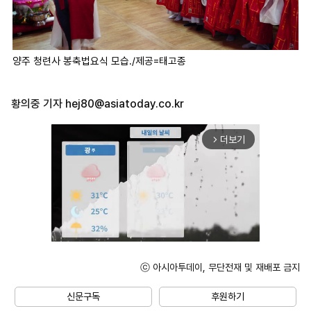
양주 청련사 봉축법요식 모습./제공=태고종
황의중 기자
hej80@asiatoday.co.kr
더보기
arrow_forward_ios
ⓒ 아시아투데이, 무단전재 및 재배포 금지
Unmute
신문구독
후원하기