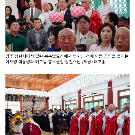
양주 청련사에서 열린 봉축법요식에서 부처님 전에 연등 공양을 올리는
이재명 대통령과 태고종 총무원장 상진스님./제공=태고종