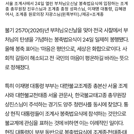
서울 조계사에서 24일 열린 부처님오신날 봉축법요식에 입장하는 조계
종 총무원장 진우스님과 조계종 종정 성파스님, 이재명 대통령, 김혜경
여사, 조계종 원로의장 자광스님(왼쪽부터)./제공=조계종
불기 2570(2026)년 부처님오신날을 맞아 전국 사찰에서 부
처님의 탄생을 기념하는 봉축법요식이 24일 일제히 봉행됐다.
올해 봉축 표어는 '마음은 평안으로, 세상은 화합으로'이다. 사
회적 갈등이 해소되고 전 국민의 마음이 평온하길 바라는 뜻으
로 정해졌다.
특히 이재명 대통령 부부는 대한불교조계종 총본산 서울 조계
사와 대한불교천태종 서울 관문사, 한국불교태고종 총무원장
상진스님이 주석하는 경기도 양주 청련사를 동시에 찾았다. 통
상 현직 대통령들이 조계사 봉축법요식에 참석하는 것만으로
불교계에 관심을 표하는 것에 비하면 이는 이례적인 일이다.
현직 대통령이 부부 동반으로 봉축법요식에 조계종·천태종·태