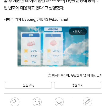
굴 후 개선한 데 이어 점검 태스크포스(TF)를 운영해 공격 수
법 변화에 대응하고 있다"고 설명했다.
서병주 기자
byeongju4543@daum.net
더보기
arrow_forward_ios
ⓒ 아시아투데이, 무단전재 및 재배포 금지
Mute
신문구독
후원하기