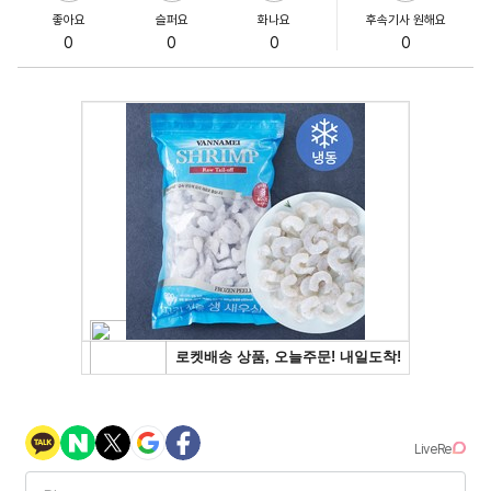
좋아요
슬퍼요
화나요
후속기사 원해요
0
0
0
0