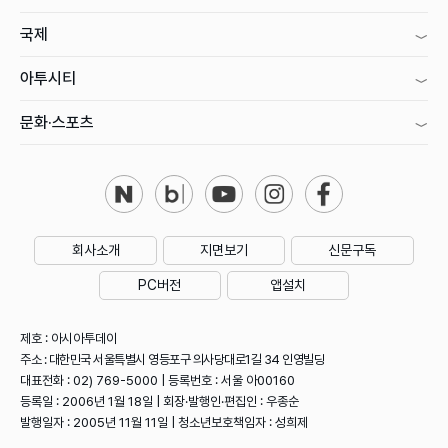
국제
아투시티
문화·스포츠
회사소개
지면보기
신문구독
PC버전
앱설치
제호 : 아시아투데이
주소 : 대한민국 서울특별시 영등포구 의사당대로1길 34 인영빌딩
대표전화 : 02) 769-5000 | 등록번호 : 서울 아00160
등록일 : 2006년 1월 18일 | 회장·발행인·편집인 : 우종순
발행일자 : 2005년 11월 11일 | 청소년보호책임자 : 성희제