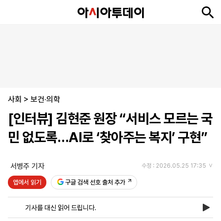
뉴
최
속
정
사
경
국
오
피
아
문
포
스
신
보
치
회
제
제
피
플
투
화
토
니
시
·
사회
언
티
스
>
보건·의학
포
[인터뷰] 김현준 원장 “서비스 모르는 국
츠
민 없도록…AI로 ‘찾아주는 복지’ 구현”
ENGLISH
中
Tiếng
文
Việt
서병주 기자
수정 : 2026.05.25 17:35
앱에서 읽기
구글 검색 선호 출처 추가
지
신
후
제
회
앱
면
문
원
보
사
설
기사를 대신 읽어 드립니다.
보
구
하
24
소
치
기
독
기
시
개