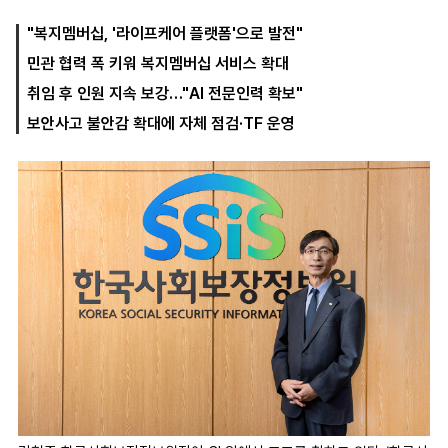
"복지멤버십, '라이프케어 플랫폼'으로 발전"
민관 협력 폭 키워 복지멤버십 서비스 확대
마
운
대
켓
세
학
취임 후 인원 지속 보강…"AI 전문인력 확보"
파
동
워
문
보안사고 불안감 확대에 자체 점검·TF 운영
골
프