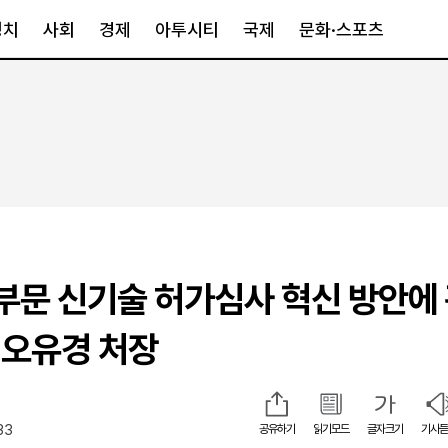
정치
사회
경제
아투시티
국제
문화·스포츠
경제
아투시티
국제
경제일반
종합
세계일반
정책
메트로
아시아·호주
금융·증권
경기·인천
북미
산업
세종·충청
중남미
IT·과학
영남
유럽
부문 신기술 허가심사 혁신 방안에
부동산
호남
중동·아프리
유통
강원
 오유경 처장
중기·벤처
제주
33
공유하기
읽기모드
글자크기
기사듣
인스타그램