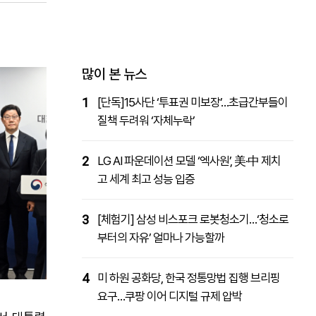
패밀리사이트
마켓파워
아투TV
대학동문골프최강전
많이 본 뉴스
1
[단독]15사단 ‘투표권 미보장’…초급간부들이
질책 두려워 ‘자체누락’
2
LG AI 파운데이션 모델 ‘엑사원’, 美·中 제치
고 세계 최고 성능 입증
3
[체험기] 삼성 비스포크 로봇청소기…‘청소로
부터의 자유’ 얼마나 가능할까
4
미 하원 공화당, 한국 정통망법 집행 브리핑
요구…쿠팡 이어 디지털 규제 압박