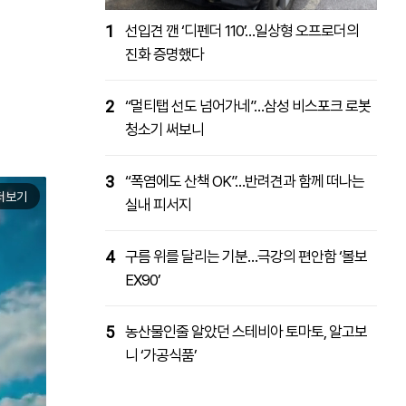
1
선입견 깬 ‘디펜더 110’…일상형 오프로더의
진화 증명했다
2
“멀티탭 선도 넘어가네”…삼성 비스포크 로봇
청소기 써보니
3
“폭염에도 산책 OK”…반려견과 함께 떠나는
더보기
실내 피서지
4
구름 위를 달리는 기분…극강의 편안함 ‘볼보
EX90’
5
농산물인줄 알았던 스테비아 토마토, 알고보
니 ‘가공식품’