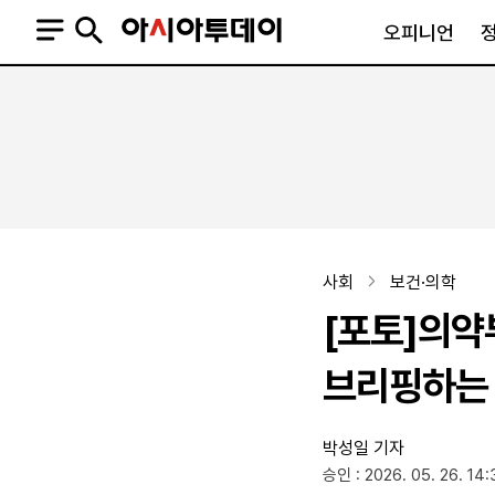
오피니언
오피니언
정치
사회
사설
정치일반
사회일반
칼럼·기고
청와대
사건·사고
기자의 눈
국회·정당
법원·검찰
피플
북한
교육·행정
사회
보건·의학
외교
노동·복지·환경
[포토]의약
국방
보건·의학
정부
브리핑하는
박성일 기자
SNS
승인 : 2026. 05. 26. 14:
뉴스스탠드
네이버블로그
아투TV(유튜브)
페이스북