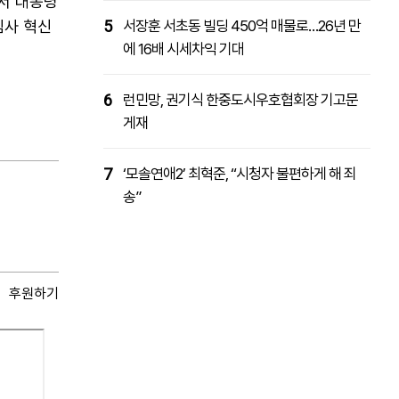
서 대통령
심사 혁신
5
서장훈 서초동 빌딩 450억 매물로…26년 만
에 16배 시세차익 기대
6
런민망, 권기식 한중도시우호협회장 기고문
게재
7
‘모솔연애2’ 최혁준, “시청자 불편하게 해 죄
송”
후원하기