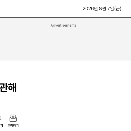
2026년 8월 7일(금)
Advertisements
문화·스포츠
최신
전체
방송
지면보기
가요
구독신청
영화
First Edition
문화
후원하기
 관해
카
종교
제보24시
스포츠
알립니다
여행
기
인쇄하기