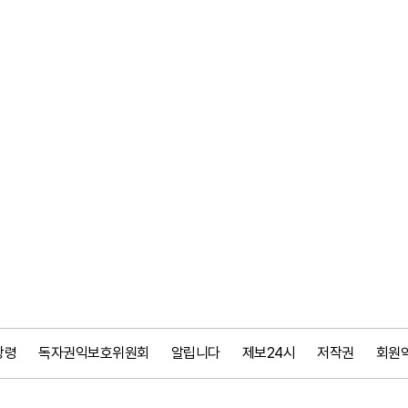
강령
독자권익보호위원회
알립니다
제보24시
저작권
회원