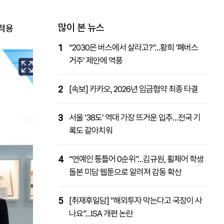
패밀리사이트
마켓파워
아투TV
대학동문골프최강전
많이 본 뉴스
 적용
1
“2030은 버스에서 살라고?”…황희 ‘폐버스
거주’ 제안에 역풍
2
[속보] 카카오, 2026년 임금협약 최종 타결
3
서울 ‘38도’ 역대 가장 뜨거운 입추…전국 기
록도 갈아치워
4
“연예인 통틀어 0순위”…김규원, 휠체어 학생
돌본 미담 웹툰으로 알려져 감동 확산
5
[취재후일담] “해외투자 막는다고 국장이 사
나요”…ISA 개편 논란