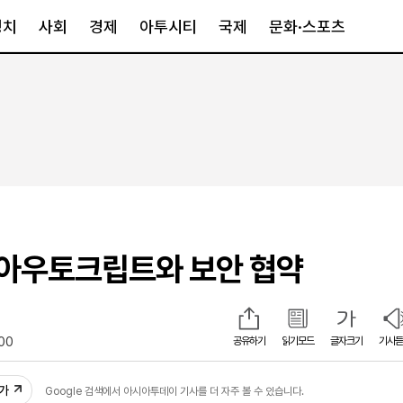
정치
사회
경제
아투시티
국제
문화·스포츠
경제
아투시티
국제
경제일반
종합
세계일반
정책
메트로
아시아·호주
금융·증권
경기·인천
북미
산업
세종·충청
중남미
IT·과학
영남
유럽
 아우토크립트와 보안 협약
부동산
호남
중동·아프리
유통
강원
중기·벤처
제주
:00
공유하기
읽기모드
글자크기
기사듣
인스타그램
추가
Google 검색에서 아시아투데이 기사를 더 자주 볼 수 있습니다.