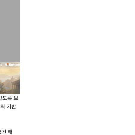
있도록 보
신뢰 기반
8건·해