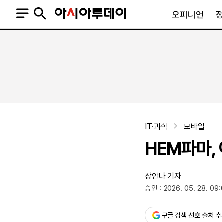
오피니언
오피니언
정치
사회
사설
정치일반
사회일반
칼럼·기고
청와대
사건·사고
기자의 눈
국회·정당
법원·검찰
피플
북한
교육·행정
IT·과학
모바일
외교
노동·복지·환경
HEM파마,
국방
보건·의학
정부
장안나 기자
승인 : 2026. 05. 28. 09
SNS
뉴스스탠드
네이버블로그
아투TV(유튜브)
페이스북
구글 검색 선호 출처 