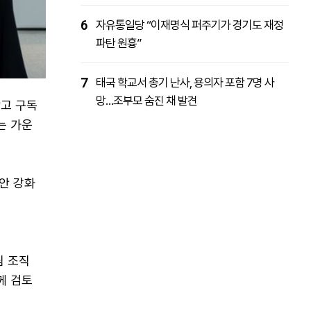
6
자유통일당 “이재명식 퍼주기가 경기도 재정
파탄 원흉”
7
태국 학교서 총기 난사, 용의자 포함 7명 사
망…조부모 숨진 채 발견
잡고 구독
는 가운
보안 강화
팀 조직
께 검토