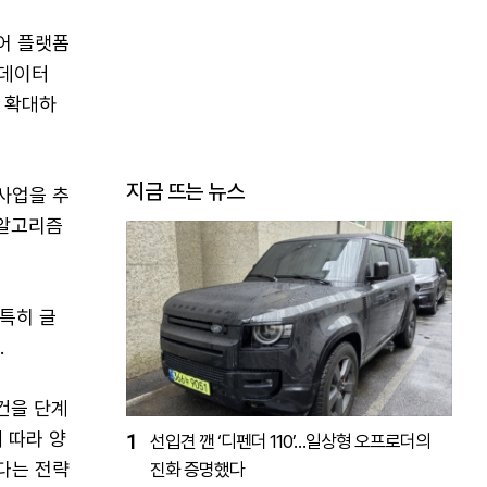
어 플랫폼
 데이터
 확대하
지금 뜨는 뉴스
사업을 추
I 알고리즘
특히 글
.
요건을 단계
 따라 양
1
선입견 깬 ‘디펜더 110’…일상형 오프로더의
다는 전략
진화 증명했다