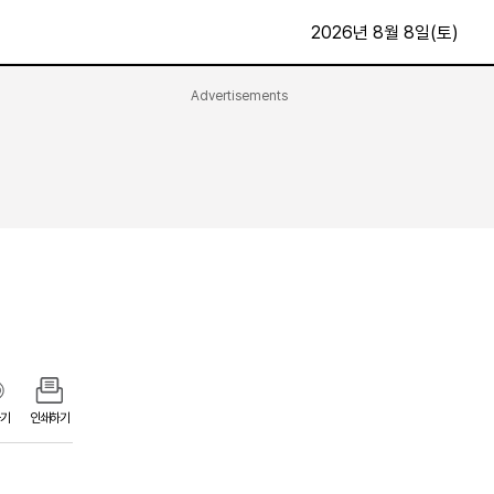
2026년 8월 8일(토)
Advertisements
문화·스포츠
최신
전체
방송
지면보기
가요
구독신청
영화
First Edition
문화
후원하기
카
종교
제보24시
스포츠
알립니다
여행
기
인쇄하기