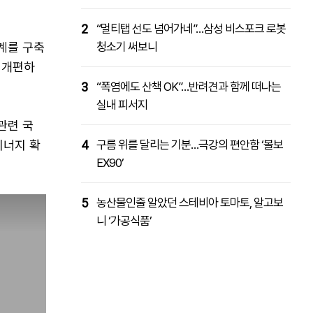
2
“멀티탭 선도 넘어가네”…삼성 비스포크 로봇
계를 구축
청소기 써보니
 개편하
3
“폭염에도 산책 OK”…반려견과 함께 떠나는
실내 피서지
관련 국
시너지 확
4
구름 위를 달리는 기분…극강의 편안함 ‘볼보
EX90’
5
농산물인줄 알았던 스테비아 토마토, 알고보
니 ‘가공식품’