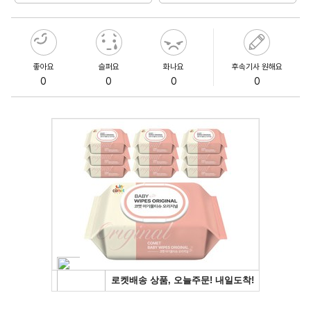
좋아요
슬퍼요
화나요
후속기사 원해요
0
0
0
0