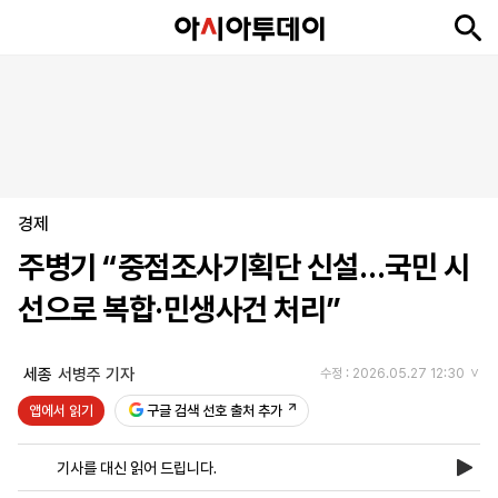
뉴
최
속
정
사
경
국
오
피
아
문
포
스
신
보
치
회
제
제
피
플
투
화
토
니
시
·
경제
언
티
스
포
주병기 “중점조사기획단 신설…국민 시
츠
선으로 복합·민생사건 처리”
ENGLISH
中
Tiếng
文
Việt
세종
서병주 기자
수정 : 2026.05.27 12:30
앱에서 읽기
구글 검색 선호 출처 추가
지
신
후
제
회
앱
면
문
원
보
사
설
기사를 대신 읽어 드립니다.
보
구
하
24
소
치
기
독
기
시
개