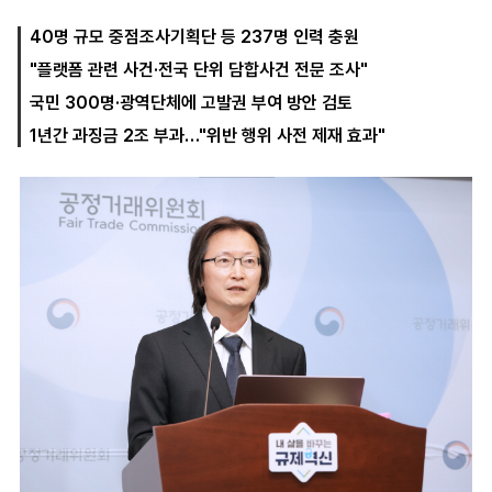
40명 규모 중점조사기획단 등 237명 인력 충원
"플랫폼 관련 사건·전국 단위 담합사건 전문 조사"
마
운
대
켓
세
학
국민 300명·광역단체에 고발권 부여 방안 검토
파
동
워
문
1년간 과징금 2조 부과…"위반 행위 사전 제재 효과"
골
프