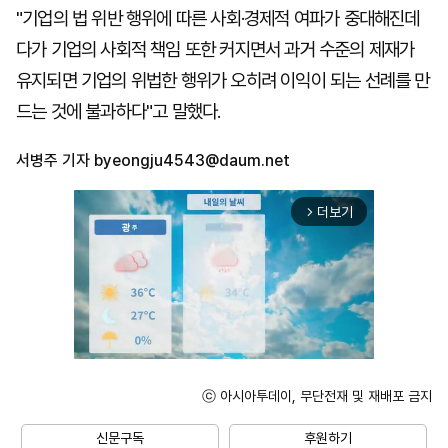
"기업의 법 위반 행위에 따른 사회·경제적 여파가 중대해진데
다가 기업의 사회적 책임 또한 커지면서 과거 수준의 제재가
유지되면 기업의 위법한 행위가 오히려 이익이 되는 선례를 만
드는 것에 불과하다"고 말했다.
서병주 기자
byeongju4543@daum.net
더보기
arrow_forward_ios
ⓒ 아시아투데이, 무단전재 및 재배포 금지
Unmute
신문구독
후원하기