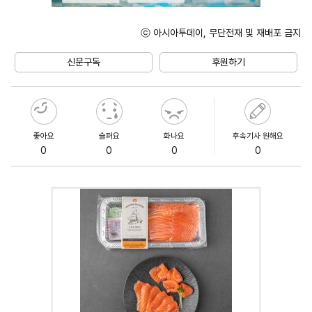
ⓒ 아시아투데이, 무단전재 및 재배포 금지
Mute
신문구독
후원하기
좋아요
슬퍼요
화나요
후속기사 원해요
0
0
0
0