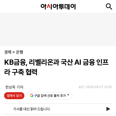
뉴
최
속
정
사
경
국
오
피
아
문
포
스
신
보
치
회
제
제
피
플
투
화
토
니
시
·
경제
언
티
스
>
은행
포
KB금융, 리벨리온과 국산 AI 금융 인프
츠
라 구축 협력
ENGLISH
中
Tiếng
文
Việt
한상욱 기자
승인 : 2026.05.27 12:25
앱에서 읽기
구글 검색 선호 출처 추가
지
신
후
제
회
앱
면
문
원
보
사
설
기사를 대신 읽어 드립니다.
보
구
하
24
소
치
기
독
기
시
개