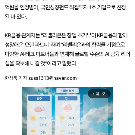
억원을 인정받아, 국민성장펀드 직접투자 1호 기업으로 선정
된 바 있다.
KB금융 관계자는 "리벨리온은 창업 초기부터 KB금융과 함께
성장해온 오랜 파트너"라며 "리벨리온과의 협력을 기점으로
다양한 AI·테크 파트너들과 연계해 글로벌 수준의 AI 금융 리더
십을 확보해 나갈 것"이라고 말했다.
한상욱 기자
suss1313@naver.com
더보기
arrow_forward_ios