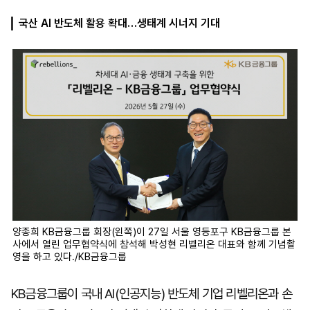
국산 AI 반도체 활용 확대…생태계 시너지 기대
마
운
대
켓
세
학
파
동
워
문
골
프
양종희 KB금융그룹 회장(왼쪽)이 27일 서울 영등포구 KB금융그룹 본
사에서 열린 업무협약식에 참석해 박성현 리벨리온 대표와 함께 기념촬
영을 하고 있다./KB금융그룹
KB금융그룹이 국내 AI(인공지능) 반도체 기업 리벨리온과 손