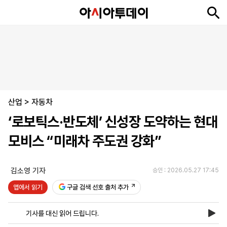
뉴
최
속
정
사
경
국
오
피
아
문
포
스
신
보
치
회
제
제
피
플
투
화
토
니
시
·
산업
언
티
스
>
자동차
포
‘로보틱스·반도체’ 신성장 도약하는 현대
츠
모비스 “미래차 주도권 강화”
ENGLISH
中
Tiếng
文
Việt
김소영 기자
승인 : 2026.05.27 17:45
앱에서 읽기
구글 검색 선호 출처 추가
지
신
후
제
회
앱
면
문
원
보
사
설
기사를 대신 읽어 드립니다.
보
구
하
24
소
치
기
독
기
시
개