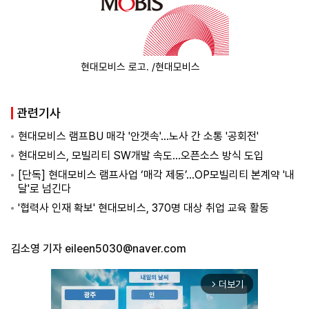
현대모비스 로고. /현대모비스
관련기사
현대모비스 램프BU 매각 '안갯속'…노사 간 소통 '공회전'
현대모비스, 모빌리티 SW개발 속도…오픈소스 방식 도입
[단독] 현대모비스 램프사업 ‘매각 제동’…OP모빌리티 본계약 '내
달'로 넘긴다
'협력사 인재 확보' 현대모비스, 370명 대상 취업 교육 활동
김소영 기자
eileen5030@naver.com
더보기
arrow_forward_ios