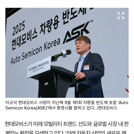
마
운
대
켓
세
학
파
동
워
문
골
프
이규석 현대모비스 사장이 지난해 9월 제1회 차량용 반도체 포럼 'Auto
Semicon Korea(ASK)'에서 환영사를 말하고 있다. /현대모비스
현대모비스가 미래 모빌리티 트렌드 선도와 글로벌 시장 내 한
계없는 확장을 모색하고 있다. '미래 자동차 산업의 새로운 패