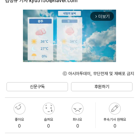
김정규 기자
kyu5150@naver.com
더보기
arrow_forward_ios
ⓒ 아시아투데이, 무단전재 및 재배포 금지
Unmute
신문구독
후원하기
좋아요
슬퍼요
화나요
후속기사 원해요
0
0
0
0