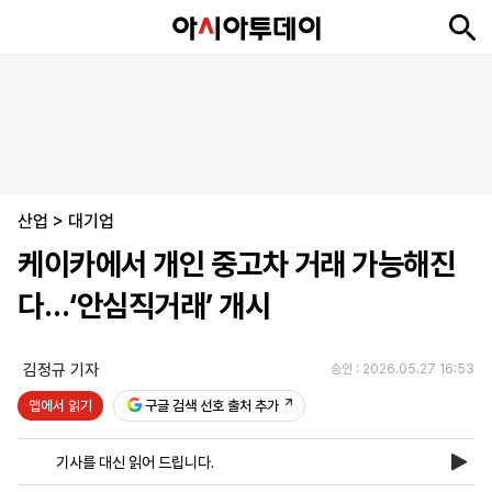
뉴
최
속
정
사
경
국
오
피
아
문
포
스
신
보
치
회
제
제
피
플
투
화
토
니
시
·
산업
언
티
스
>
대기업
포
케이카에서 개인 중고차 거래 가능해진
츠
다…‘안심직거래’ 개시
ENGLISH
中
Tiếng
文
Việt
김정규 기자
승인 : 2026.05.27 16:53
앱에서 읽기
구글 검색 선호 출처 추가
지
신
후
제
회
앱
면
문
원
보
사
설
기사를 대신 읽어 드립니다.
보
구
하
24
소
치
기
독
기
시
개