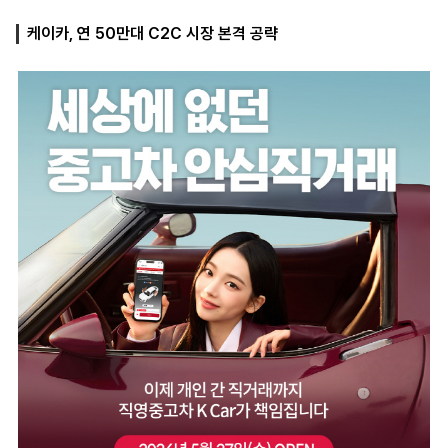
케이카, 연 50만대 C2C 시장 본격 공략
마
운
대
켓
세
학
파
동
워
문
골
프